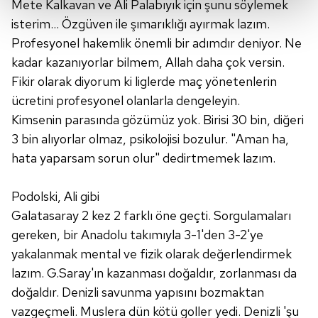
Mete Kalkavan ve Ali Palabıyık için şunu söylemek
isterim... Özgüven ile şımarıklığı ayırmak lazım.
Her halükârda, kullanıcılar, bu çerezlere izin vermedikleri
Profesyonel hakemlik önemli bir adımdır deniyor. Ne
takdirde, kullanıcılara hedefli reklamlar
kadar kazanıyorlar bilmem, Allah daha çok versin.
gösterilmeyecektir."
Fikir olarak diyorum ki liglerde maç yönetenlerin
Sizlere daha iyi bir hizmet sunabilmek için İnternet
ücretini profesyonel olanlarla dengeleyin.
Sitemizde kendimize ve üçüncü kişilere ait çerezler
Kimsenin parasında gözümüz yok. Birisi 30 bin, diğeri
kullanılmaktadır. Bu çerezler vasıtasıyla çeşitli kişisel
3 bin alıyorlar olmaz, psikolojisi bozulur. "Aman ha,
verileriniz işlenmekte olup gerekli olan çerezler bilgi
hata yaparsam sorun olur" dedirtmemek lazım.
toplumu hizmetlerinin sunulması amacıyla
kullanılmaktadır. Diğer çerezler, sitemizin daha işlevsel
Podolski, Ali gibi
kılınması ve kişiselleştirilmesi ve sizlere yönelik
Galatasaray 2 kez 2 farklı öne geçti. Sorgulamaları
reklam/pazarlama faaliyetlerinin yapılması, amaçlarıyla
sınırlı olarak açık rızanız dahilinde kullanılacaktır.
gereken, bir Anadolu takımıyla 3-1'den 3-2'ye
yakalanmak mental ve fizik olarak değerlendirmek
Çerezlere ilişkin tercihlerinizi aşağıda yer alan panel
lazım. G.Saray'ın kazanması doğaldır, zorlanması da
vasıtasıyla belirleyebilirsiniz. Çerezlere ilişkin detaylı bilgi
doğaldır. Denizli savunma yapısını bozmaktan
için Ayarlar butonuna tıklayabilir,
Çerez Bilgilendirme
vazgeçmeli. Muslera dün kötü goller yedi. Denizli 'şu
Metnimizi
ziyaret edebilirsiniz.