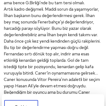
ama bence G.Birliği'nde bu tam tersi olmalı.
Artık kadro değişmeli. Maddi sorun da yaşamıyorlar,
İlhan başkanın bunu değerlendirmesi gerek. İlhan
bey maç sonunda Fenerbahçe'yi değerlendiriyor,
harcadığı parayı söylüyor. Bunu biz yazar olarak
değerlendirebiliriz ama İlhan beyin kendi takımı var.
Daha önce çok kez yendi kendinden güçlü rakiplerini.
Bu tip bir değerlendirme yapması doğru değil.
Fernandao sırtı dönük top alır, indirir ama esas
etkinliği kenardan geldiği toplarda. Gol de tam
istediği tipte bir pozisyondu, kenardan gelip kafa
vuruşuyla bitirdi. Caner'in oynamamasına gelirsek...
Caner konusunda Vitor Pereira'nın adaletli bir seçim
yapıp Hasan Ali'yle devam etmesi doğruydu.
Beğendiğim bir oyuncu ama bu durumu Caner
düşünmeli.
Souza ile ilgili takıntılı olmak istemem ama o bölgenin