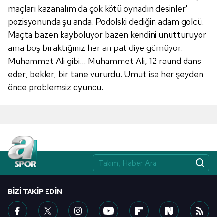
maçları kazanalım da çok kötü oynadın desinler'
pozisyonunda şu anda. Podolski dediğin adam golcü.
6698 sayılı Kişisel Verilerin Korunması Kanunu uyarınca
Maçta bazen kayboluyor bazen kendini unutturuyor
hazırlanmış Aydınlatma Metnimizi okumak ve sitemizde
ilgili mevzuata uygun olarak kullanılan çerezlerle ilgili bilgi
ama boş bıraktığınız her an pat diye gömüyor.
almak için lütfen
tıklayınız
.
Muhammet Ali gibi... Muhammet Ali, 12 raund dans
eder, bekler, bir tane vururdu. Umut ise her şeyden
önce problemsiz oyuncu.
BIZI TAKIP EDIN