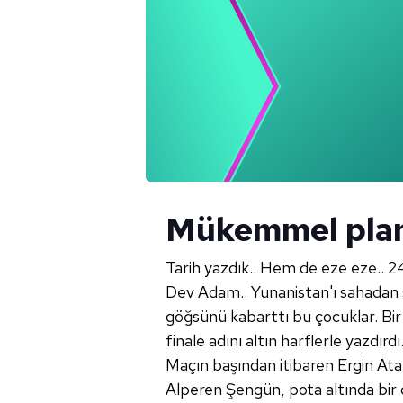
Mükemmel plan
Tarih yazdık.. Hem de eze eze.. 2
Dev Adam.. Yunanistan'ı sahadan s
göğsünü kabarttı bu çocuklar. Bi
finale adını altın harflerle yazdırdı
Maçın başından itibaren Ergin Atam
Alperen Şengün, pota altında bir de