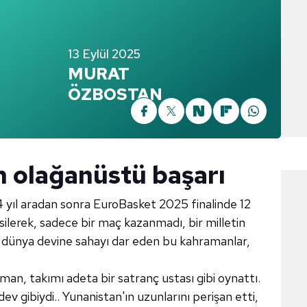
13 Eylül 2025
MURAT
ÖZBOSTAN
 olağanüstü başarı
4 yıl aradan sonra EuroBasket 2025 finalinde 12
ilerek, sadece bir maç kazanmadı, bir milletin
r dünya devine sahayı dar eden bu kahramanlar,
.
an, takımı adeta bir satranç ustası gibi oynattı.
v gibiydi.. Yunanistan'ın uzunlarını perişan etti,