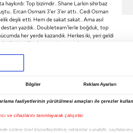
a haykırdı: Top bizimdir.. Shane Larkin sihirbaz
nuştu.. Ercan Osmani 3'er 3'er attı.. Cedi Osman
lik deşik etti. Hem de sakat sakat.. Ama asıl
 destan yazdık.. Doubleteam'lerle boğduk, top
ücumda her yerde kazandık. Herkes iki, yeri geldi
rali çöktü, milli takımımız ise coştukça, coştu
rupa'nın en iyilerinden olduğunu gösterdi.
oyuncularımız son çeyreğe bile taze girdi.
ydi: Hızlı hücum, sert savunma, top paylaşımı.
gelen 12 Dev Adam, bu maçta da ritmini hiç
ü oynadı, olağanüstü mücadele etti..
Bilgiler
Reklam Ayarları
a. Onlar da turnuvada fırtına gibi esiyor. Kadroları
ibi ama biz onlardan daha iyiyiz.
rlama faaliyetlerinin yürütülmesi amaçları ile çerezler kullan
, bir milletin kenetlenmesiydi.. 2001'den beri
sındayız. Çocuklar sahada, milyonlarca insan
yıcı ve cihazlarını tanımlayarak çalışırlar.
p destek verdik.. Bu destan, kupa ile taçlanacak.
de sizlere özel kişiselleştirilmiş reklamlar sunabilir, sayfalarım
 sevinci, mutluluğu, coşkuyu yaşattığınız için..