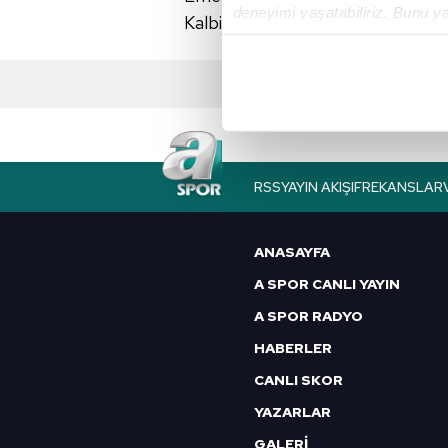
deneyimi yaşatabiliriz. Bunu y
Kalbimiz sizinle.
içerikleri sunabilmek adına el
noktasında tek gelir kalemimiz 
Her halükârda, kullanıcılar, bu 
Sizlere daha iyi bir hizmet sun
çerezler vasıtasıyla çeşitli kiş
RSS
YAYIN AKIŞI
FREKANSLAR
amacıyla kullanılmaktadır. Diğer
reklam/pazarlama faaliyetlerinin
ANASAYFA
Çerezlere ilişkin tercihlerinizi 
A SPOR CANLI YAYIN
butonuna tıklayabilir,
Çerez Bi
A SPOR RADYO
HABERLER
6698 sayılı Kişisel Verilerin 
mevzuata uygun olarak kullanılan
CANLI SKOR
YAZARLAR
GALERİ