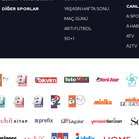
CANL
DİĞER SPORLAR
YAŞASIN HAFTA SONU
A SP
MAÇ GÜNÜ
A HA
ARTI FUTBOL
ATV
90+1
A2TV