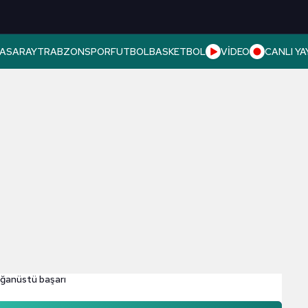
ASARAY
TRABZONSPOR
FUTBOL
BASKETBOL
VİDEO
CANLI YA
ğanüstü başarı