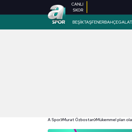
CANLI
SKOR
BEŞİKTAŞ
FENERBAHÇE
GALAT
A Spor
Murat Özbostan
Mükemmel plan ola