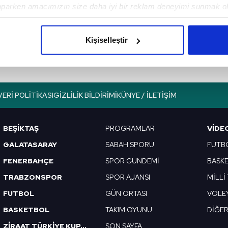
aparken amacımızın size daha iyi bir reklam deneyimi sunmak ol
imizden gelen çabayı gösterdiğimizi ve bu noktada, reklamların ma
olduğunu sizlere hatırlatmak isteriz.
Kişiselleştir
çerezlere izin vermedikleri takdirde, kullanıcılara hedefli reklaml
abilmek için İnternet Sitemizde kendimize ve üçüncü kişilere ait 
isel verileriniz işlenmekte olup gerekli olan çerezler bilgi toplum
VERI POLITIKASI
GIZLILIK BILDIRIMI
KÜNYE / İLETIŞIM
 çerezler, sitemizin daha işlevsel kılınması ve kişiselleştirilmes
 yapılması, amaçlarıyla sınırlı olarak açık rızanız dahilinde kulla
BEŞİKTAŞ
PROGRAMLAR
VIDE
aşağıda yer alan panel vasıtasıyla belirleyebilirsiniz. Çerezlere iliş
GALATASARAY
SABAH SPORU
FUTB
lgilendirme Metnimizi
ziyaret edebilirsiniz.
FENERBAHÇE
SPOR GÜNDEMİ
BASK
TRABZONSPOR
SPOR AJANSI
MİLLİ
Korunması Kanunu uyarınca hazırlanmış Aydınlatma Metnimizi okum
 çerezlerle ilgili bilgi almak için lütfen
tıklayınız
.
FUTBOL
GÜN ORTASI
VOLE
BASKETBOL
TAKIM OYUNU
DİĞE
ZİRAAT TÜRKİYE KUPASI
SON SAYFA