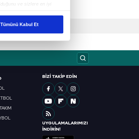
duğunu ve sizlere en iyi
liyetlerimizi karşılamak
Tümünü Kabul Et
ar gösterilmeyecektir."
çerezler kullanılmaktadır. Bu
u hizmetlerinin sunulması
i ve sizlere yönelik
nılacaktır.
BIZI TAKIP EDIN
O
kin detaylı bilgi için Ayarlar
OL
ETBOL
 TAKIM
ak ve sitemizde ilgili
YBOL
UYGULAMALARIMIZI
R
İNDİRİN!