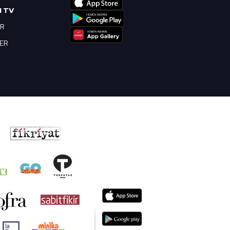
I TV
OR
BER