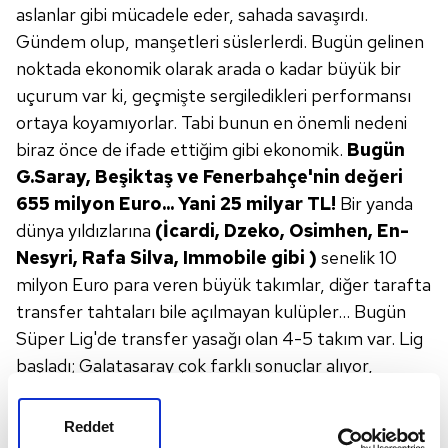
aslanlar gibi mücadele eder, sahada savaşırdı.
Gündem olup, manşetleri süslerlerdi. Bugün gelinen
noktada ekonomik olarak arada o kadar büyük bir
uçurum var ki, geçmişte sergiledikleri performansı
ortaya koyamıyorlar. Tabi bunun en önemli nedeni
biraz önce de ifade ettiğim gibi ekonomik.
Bugün
G.Saray, Beşiktaş ve
Fenerbahçe'nin değeri
655 milyon Euro...
Yani 25 milyar TL!
Bir yanda
dünya yıldızlarına
(İcardi, Dzeko, Osimhen, En-
Nesyri,
Rafa Silva, Immobile gibi )
senelik 10
milyon Euro para veren büyük takımlar, diğer tarafta
transfer tahtaları bile açılmayan kulüpler... Bugün
Süper Lig'de transfer yasağı olan 4-5 takım var. Lig
başladı; Galatasaray çok farklı sonuçlar alıyor,
Fenerbahçe güle oynaya kazanıyor, Beşiktaş yine
aynı şekilde... Fenerbahçe; Adana Demir, Rize, Alanya
Reddet
ve Kasımpaşa'yı yenmiş. Galatasaray; Hatay, Konya,