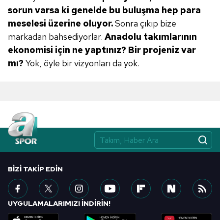
sorun varsa ki genelde bu buluşma hep
para
6698 sayılı Kişisel Verilerin Korunması Kanunu uyarınca
hazırlanmış Aydınlatma Metnimizi okumak ve sitemizde
meselesi üzerine oluyor.
Sonra çıkıp bize
ilgili mevzuata uygun olarak kullanılan çerezlerle ilgili bilgi
markadan bahsediyorlar.
Anadolu takımlarının
almak için lütfen
tıklayınız
.
ekonomisi için ne yaptınız? Bir projeniz var
mı?
Yok, öyle bir vizyonları da yok.
BIZI TAKIP EDIN
UYGULAMALARIMIZI İNDİRİN!