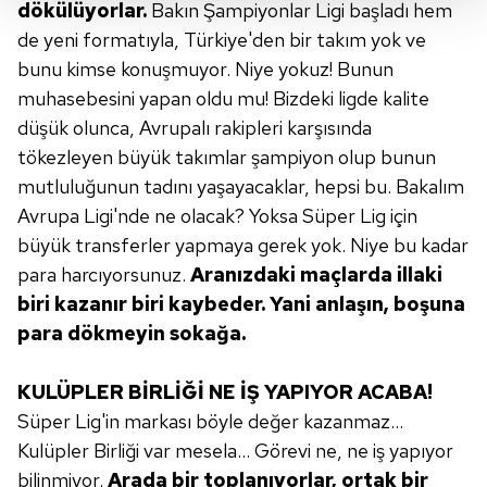
dökülüyorlar.
Bakın Şampiyonlar Ligi başladı hem
Her halükârda, kullanıcılar, bu çerezlere izin vermedikleri
de yeni formatıyla, Türkiye'den bir takım yok ve
takdirde, kullanıcılara hedefli reklamlar
gösterilmeyecektir."
bunu kimse konuşmuyor. Niye yokuz! Bunun
muhasebesini yapan oldu mu! Bizdeki ligde kalite
Sizlere daha iyi bir hizmet sunabilmek için İnternet
düşük olunca, Avrupalı rakipleri karşısında
Sitemizde kendimize ve üçüncü kişilere ait çerezler
tökezleyen büyük takımlar şampiyon olup bunun
kullanılmaktadır. Bu çerezler vasıtasıyla çeşitli kişisel
mutluluğunun tadını yaşayacaklar, hepsi bu. Bakalım
verileriniz işlenmekte olup gerekli olan çerezler bilgi
Avrupa Ligi'nde ne olacak? Yoksa Süper Lig için
toplumu hizmetlerinin sunulması amacıyla
büyük transferler yapmaya gerek yok. Niye bu kadar
kullanılmaktadır. Diğer çerezler, sitemizin daha işlevsel
para harcıyorsunuz.
Aranızdaki maçlarda
illaki
kılınması ve kişiselleştirilmesi ve sizlere yönelik
reklam/pazarlama faaliyetlerinin yapılması, amaçlarıyla
biri kazanır biri kaybeder. Yani anlaşın,
boşuna
sınırlı olarak açık rızanız dahilinde kullanılacaktır.
para dökmeyin sokağa.
Çerezlere ilişkin tercihlerinizi aşağıda yer alan panel
KULÜPLER BİRLİĞİ NE İŞ YAPIYOR ACABA!
vasıtasıyla belirleyebilirsiniz. Çerezlere ilişkin detaylı bilgi
Süper Lig'in markası böyle değer kazanmaz...
için Ayarlar butonuna tıklayabilir,
Çerez Bilgilendirme
Kulüpler Birliği var mesela... Görevi ne, ne iş yapıyor
Metnimizi
ziyaret edebilirsiniz.
bilinmiyor.
Arada bir toplanıyorlar, ortak
bir