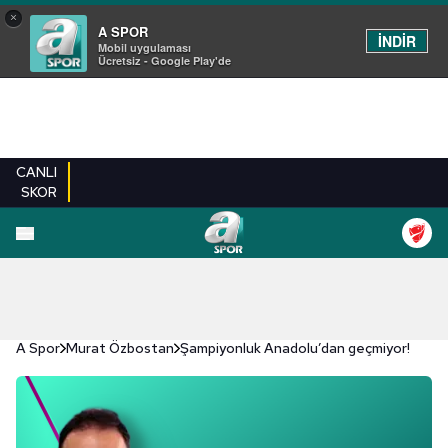
×
A SPOR
İNDİR
Mobil uygulaması
Ücretsiz - Google Play'de
CANLI
SKOR
A Spor
Murat Özbostan
Şampiyonluk Anadolu’dan geçmiyor!