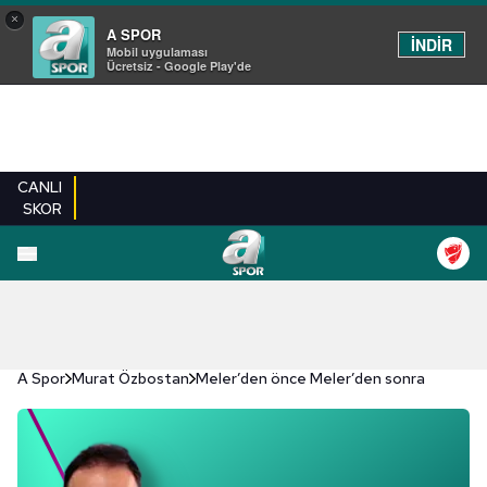
×
A SPOR
İNDİR
Mobil uygulaması
Ücretsiz - Google Play'de
CANLI
SKOR
A Spor
Murat Özbostan
Meler’den önce Meler’den sonra