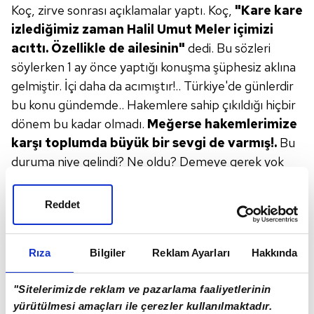
Koç, zirve sonrası açıklamalar yaptı. Koç,
"Kare
kare
izlediğimiz zaman Halil
Umut Meler içimizi
acıttı. Özellikle
de ailesinin"
dedi. Bu sözleri
söylerken 1 ay önce yaptığı konuşma şüphesiz aklına
gelmiştir. İçi daha da acımıştır!.. Türkiye'de günlerdir
bu konu gündemde.. Hakemlere sahip çıkıldığı hiçbir
dönem bu kadar olmadı.
Meğerse
hakemlerimize
karşı toplumda
büyük bir sevgi de varmış!.
Bu
duruma niye gelindi? Ne oldu? Demeye gerek yok
artık...
Herkes
sorumlu!
Özellikle de kulüpler..
Hakemleri elbette eleştirmeye her kesim devam
Reddet
edecek. Çünkü yapılan hataların bazen izahı olmuyor
ama hedef gösterip topluma bir hakem nefreti
Rıza
Bilgiler
Reklam Ayarları
Hakkında
yaymak umarım bundan sonra olmaz.
"Sitelerimizde reklam ve pazarlama faaliyetlerinin
yürütülmesi amaçları ile çerezler kullanılmaktadır.