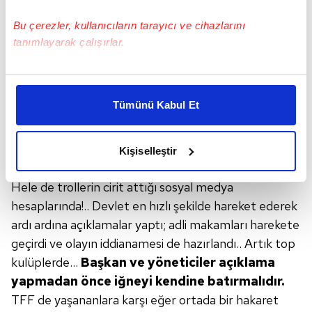
Bu çerezler, kullanıcıların tarayıcı ve cihazlarını
tanımlayarak çalışırlar.
Bu çerezlere izin vermeniz halinde sizlere özel
kişiselleştirilmiş reklamlar sunabilir, sayfalarımızda sizlere
Tümünü Kabul Et
daha iyi reklam deneyimi yaşatabiliriz. Bunu yaparken
amacımızın size daha iyi bir reklam deneyimi sunmak
olduğunu ve sizlere en iyi içerikleri sunabilmek adına
Kişiselleştir
elimizden gelen çabayı gösterdiğimizi ve bu noktada,
reklamların maliyetlerimizi karşılamak noktasında tek gelir
Hele de trollerin cirit attığı sosyal medya
kalemimiz olduğunu sizlere hatırlatmak isteriz.
hesaplarında!.. Devlet en hızlı şekilde hareket ederek
ardı ardına açıklamalar yaptı; adli makamları harekete
Her halükârda, kullanıcılar, bu çerezlere izin vermedikleri
geçirdi ve olayın iddianamesi de hazırlandı.. Artık top
takdirde, kullanıcılara hedefli reklamlar
gösterilmeyecektir."
kulüplerde...
Başkan
ve yöneticiler açıklama
yapmadan
önce iğneyi kendine batırmalıdır.
Sizlere daha iyi bir hizmet sunabilmek için İnternet
TFF de yaşananlara karşı eğer ortada bir hakaret
Sitemizde kendimize ve üçüncü kişilere ait çerezler