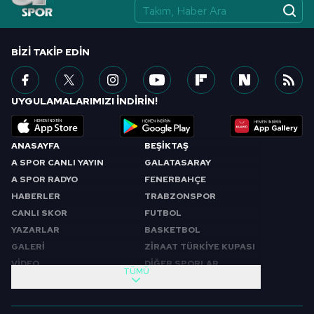
BIZI TAKIP EDIN
UYGULAMALARIMIZI İNDİRİN!
ANASAYFA
BEŞİKTAŞ
A SPOR CANLI YAYIN
GALATASARAY
A SPOR RADYO
FENERBAHÇE
HABERLER
TRABZONSPOR
CANLI SKOR
FUTBOL
YAZARLAR
BASKETBOL
GALERİ
ZİRAAT TÜRKİYE KUPASI
VİDEO
DİĞER SPORLAR
TÜMÜ
PROGRAMLAR
VIDEO