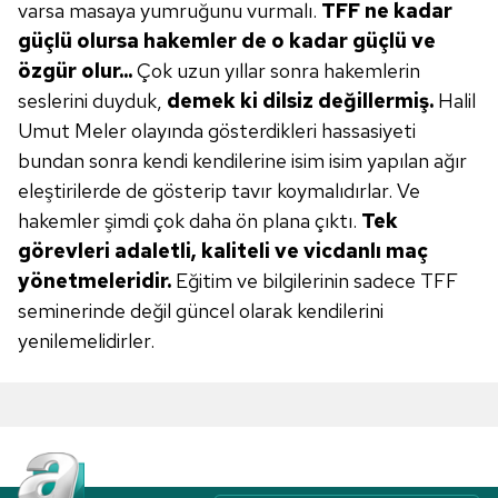
varsa masaya yumruğunu vurmalı.
TFF ne kadar
kullanılmaktadır. Bu çerezler vasıtasıyla çeşitli kişisel
güçlü olursa hakemler de o
kadar güçlü ve
verileriniz işlenmekte olup gerekli olan çerezler bilgi
özgür olur...
Çok uzun yıllar sonra hakemlerin
toplumu hizmetlerinin sunulması amacıyla
seslerini duyduk,
demek ki dilsiz değillermiş.
Halil
kullanılmaktadır. Diğer çerezler, sitemizin daha işlevsel
Umut Meler olayında gösterdikleri hassasiyeti
kılınması ve kişiselleştirilmesi ve sizlere yönelik
reklam/pazarlama faaliyetlerinin yapılması, amaçlarıyla
bundan sonra kendi kendilerine isim isim yapılan ağır
sınırlı olarak açık rızanız dahilinde kullanılacaktır.
eleştirilerde de gösterip tavır koymalıdırlar. Ve
hakemler şimdi çok daha ön plana çıktı.
Tek
Çerezlere ilişkin tercihlerinizi aşağıda yer alan panel
görevleri adaletli, kaliteli
ve vicdanlı maç
vasıtasıyla belirleyebilirsiniz. Çerezlere ilişkin detaylı bilgi
yönetmeleridir.
Eğitim ve bilgilerinin sadece TFF
için Ayarlar butonuna tıklayabilir,
Çerez Bilgilendirme
seminerinde değil güncel olarak kendilerini
Metnimizi
ziyaret edebilirsiniz.
yenilemelidirler.
6698 sayılı Kişisel Verilerin Korunması Kanunu uyarınca
hazırlanmış Aydınlatma Metnimizi okumak ve sitemizde
ilgili mevzuata uygun olarak kullanılan çerezlerle ilgili bilgi
almak için lütfen
tıklayınız
.