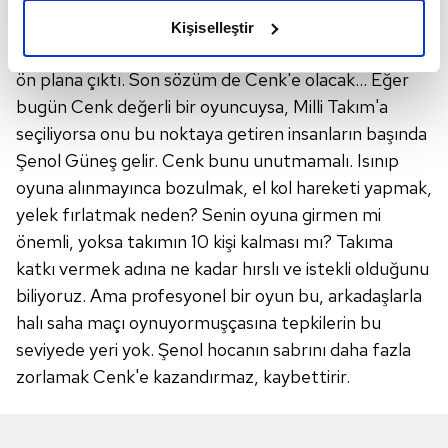
olduğunu ve sizlere en iyi içerikleri sunabilmek adına
Kötü zemin nedeniyle penaltıyı kaçıran Oğuzhan'ın
Kişiselleştir
elimizden gelen çabayı gösterdiğimizi ve bu noktada,
harika pasıyla Babel 3 puanı getirirken bireysel kalite
reklamların maliyetlerimizi karşılamak noktasında tek gelir
ön plana çıktı. Son sözüm de Cenk'e olacak... Eğer
kalemimiz olduğunu sizlere hatırlatmak isteriz.
bugün Cenk değerli bir oyuncuysa, Milli Takım'a
seçiliyorsa onu bu noktaya getiren insanların başında
Her halükârda, kullanıcılar, bu çerezlere izin vermedikleri
Şenol Güneş gelir. Cenk bunu unutmamalı. Isınıp
takdirde, kullanıcılara hedefli reklamlar
gösterilmeyecektir."
oyuna alınmayınca bozulmak, el kol hareketi yapmak,
yelek fırlatmak neden? Senin oyuna girmen mi
Sizlere daha iyi bir hizmet sunabilmek için İnternet
önemli, yoksa takımın 10 kişi kalması mı? Takıma
Sitemizde kendimize ve üçüncü kişilere ait çerezler
katkı vermek adına ne kadar hırslı ve istekli olduğunu
kullanılmaktadır. Bu çerezler vasıtasıyla çeşitli kişisel
biliyoruz. Ama profesyonel bir oyun bu, arkadaşlarla
verileriniz işlenmekte olup gerekli olan çerezler bilgi
halı saha maçı oynuyormuşçasına tepkilerin bu
toplumu hizmetlerinin sunulması amacıyla
seviyede yeri yok. Şenol hocanın sabrını daha fazla
kullanılmaktadır. Diğer çerezler, sitemizin daha işlevsel
zorlamak Cenk'e kazandırmaz, kaybettirir.
kılınması ve kişiselleştirilmesi ve sizlere yönelik
reklam/pazarlama faaliyetlerinin yapılması, amaçlarıyla
sınırlı olarak açık rızanız dahilinde kullanılacaktır.