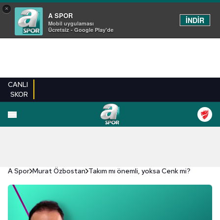
×
A SPOR
İNDİR
Mobil uygulaması
Ücretsiz - Google Play'de
CANLI
SKOR
A Spor
Murat Özbostan
Takım mı önemli, yoksa Cenk mi?