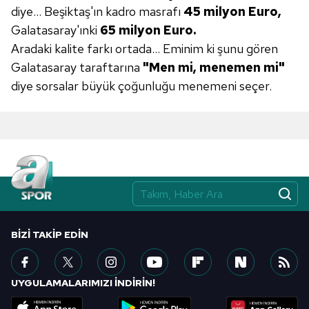
diye… Beşiktaş'ın kadro masrafı
45 milyon Euro,
6698 sayılı Kişisel Verilerin Korunması Kanunu uyarınca
Galatasaray'ınki
65 milyon Euro.
hazırlanmış Aydınlatma Metnimizi okumak ve sitemizde
ilgili mevzuata uygun olarak kullanılan çerezlerle ilgili bilgi
Aradaki kalite farkı ortada... Eminim ki şunu gören
almak için lütfen
tıklayınız
.
Galatasaray taraftarına
"Men mi, menemen
mi"
diye sorsalar büyük çoğunluğu menemeni seçer.
BIZI TAKIP EDIN
UYGULAMALARIMIZI İNDİRİN!