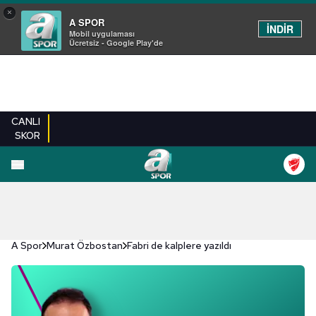
×
A SPOR
İNDİR
Mobil uygulaması
Ücretsiz - Google Play'de
CANLI
SKOR
A Spor
Murat Özbostan
Fabri de kalplere yazıldı