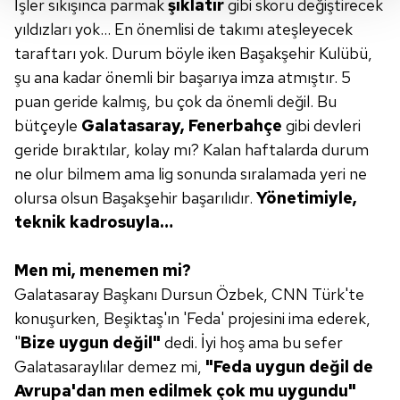
İşler sıkışınca parmak
şıklatır
gibi skoru değiştirecek
Her halükârda, kullanıcılar, bu çerezlere izin vermedikleri
yıldızları yok... En önemlisi de takımı ateşleyecek
takdirde, kullanıcılara hedefli reklamlar
taraftarı yok. Durum böyle iken Başakşehir Kulübü,
gösterilmeyecektir."
şu ana kadar önemli bir başarıya imza atmıştır. 5
Sizlere daha iyi bir hizmet sunabilmek için İnternet
puan geride kalmış, bu çok da önemli değil. Bu
Sitemizde kendimize ve üçüncü kişilere ait çerezler
bütçeyle
Galatasaray, Fenerbahçe
gibi devleri
kullanılmaktadır. Bu çerezler vasıtasıyla çeşitli kişisel
geride bıraktılar, kolay mı? Kalan haftalarda durum
verileriniz işlenmekte olup gerekli olan çerezler bilgi
ne olur bilmem ama lig sonunda sıralamada yeri ne
toplumu hizmetlerinin sunulması amacıyla
olursa olsun Başakşehir başarılıdır.
Yöneti
miyle,
kullanılmaktadır. Diğer çerezler, sitemizin daha işlevsel
teknik kadrosuyla…
kılınması ve kişiselleştirilmesi ve sizlere yönelik
reklam/pazarlama faaliyetlerinin yapılması, amaçlarıyla
sınırlı olarak açık rızanız dahilinde kullanılacaktır.
Men mi, menemen mi?
Galatasaray Başkanı Dursun Özbek, CNN Türk'te
Çerezlere ilişkin tercihlerinizi aşağıda yer alan panel
konuşurken, Beşiktaş'ın 'Feda' projesini ima ederek,
vasıtasıyla belirleyebilirsiniz. Çerezlere ilişkin detaylı bilgi
"
Bize uygun değil"
dedi. İyi hoş ama bu sefer
için Ayarlar butonuna tıklayabilir,
Çerez Bilgilendirme
Galatasaraylılar demez mi,
"Feda uygun değil de
Metnimizi
ziyaret edebilirsiniz.
Avrupa'dan men edilmek çok
mu uygundu"