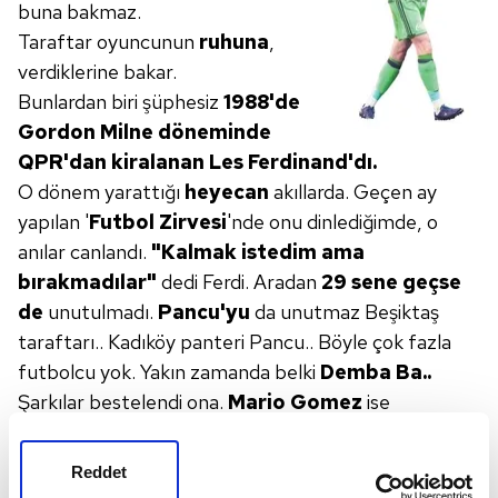
buna bakmaz.
Taraftar oyuncunun
ruhuna
,
verdiklerine bakar.
Bunlardan biri şüphesiz
1988'de
Gordon Milne
döneminde
QPR'dan
kiralanan Les Ferdinand'dı.
O dönem yarattığı
heyecan
akıllarda. Geçen ay
yapılan '
Futbol Zirvesi
'nde onu dinlediğimde, o
anılar canlandı.
"Kalmak
istedim ama
bırakmadılar"
dedi Ferdi. Aradan
29 sene geçse
de
unutulmadı.
Pancu'yu
da unutmaz Beşiktaş
taraftarı.. Kadıköy panteri Pancu.. Böyle çok fazla
futbolcu yok. Yakın zamanda belki
Demba Ba..
Şarkılar bestelendi ona.
Mario
Gomez
ise
başarısına rağmen, hala gönül yarasıdır.
Şimdi
Fabri
var.. Bu kadar kısa sürede taraftarın
Reddet
gönlüne yazıldı, bir kahraman oldu..