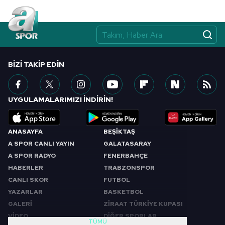
BIZI TAKIP EDIN
UYGULAMALARIMIZI İNDİRİN!
ANASAYFA
BEŞİKTAŞ
A SPOR CANLI YAYIN
GALATASARAY
A SPOR RADYO
FENERBAHÇE
HABERLER
TRABZONSPOR
CANLI SKOR
FUTBOL
YAZARLAR
BASKETBOL
GALERİ
ZİRAAT TÜRKİYE KUPASI
VİDEO
DİĞER SPORLAR
TÜMÜ