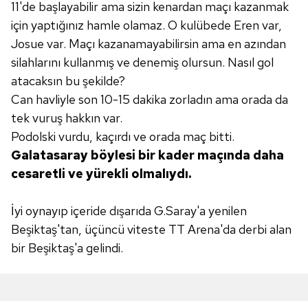
11'de başlayabilir ama
sizin kenardan maçı kazanmak
Sitemizde kendimize ve üçüncü kişilere ait çerezler
için yaptığınız
hamle olamaz. O kulübede Eren var,
kullanılmaktadır. Bu çerezler vasıtasıyla çeşitli kişisel
Josue var. Maçı kazanamayabilirsin ama
en azından
verileriniz işlenmekte olup gerekli olan çerezler bilgi
silahlarını kullanmış ve denemiş
olursun. Nasıl gol
toplumu hizmetlerinin sunulması amacıyla
atacaksın bu şekilde?
kullanılmaktadır. Diğer çerezler, sitemizin daha işlevsel
Can havliyle son 10-15 dakika zorladın ama orada da
kılınması ve kişiselleştirilmesi ve sizlere yönelik
reklam/pazarlama faaliyetlerinin yapılması, amaçlarıyla
tek vuruş hakkın var.
sınırlı olarak açık rızanız dahilinde kullanılacaktır.
Podolski vurdu, kaçırdı ve orada maç bitti.
Galatasaray böylesi bir kader maçında
daha
Çerezlere ilişkin tercihlerinizi aşağıda yer alan panel
cesaretli ve yürekli olmalıydı.
vasıtasıyla belirleyebilirsiniz. Çerezlere ilişkin detaylı bilgi
için Ayarlar butonuna tıklayabilir,
Çerez Bilgilendirme
İyi oynayıp içeride dışarıda G.Saray'a yenilen
Metnimizi
ziyaret edebilirsiniz.
Beşiktaş'tan, üçüncü viteste TT Arena'da derbi alan
bir Beşiktaş'a gelindi.
6698 sayılı Kişisel Verilerin Korunması Kanunu uyarınca
hazırlanmış Aydınlatma Metnimizi okumak ve sitemizde
ilgili mevzuata uygun olarak kullanılan çerezlerle ilgili bilgi
almak için lütfen
tıklayınız
.