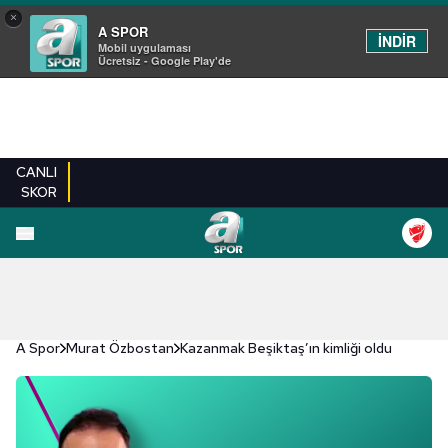
×
A SPOR
İNDİR
Mobil uygulaması
Ücretsiz - Google Play'de
CANLI
SKOR
A Spor
Murat Özbostan
Kazanmak Beşiktaş’ın kimliği oldu