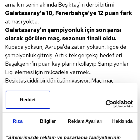
ama kimsenin aklında
Beşiktaş'ın derbi bitimi
Galatasaray'a 10,
Fenerbahçe'ye 12 puan fark
atması yoktu.
Galatasaray'ın şampiyonluk için son şansı
olarak görülen maç, sezonun finali oldu.
Kupada yoksun, Avrupa'da zaten yoksun, ligde de
şampiyonluk gitmiş. Artık tek gerçekçi hedefleri
Başakşehir'in puan kayıplarını kollayıp Şampiyonlar
Ligi elemesi için mücadele vermek...
Beşiktaş ciddi bir dönüşüm yaşıyor. Maç maç
bakınca, anlaşılmayabilir ama bundan yalnızca 2-3 yıl
önce iyi oynayıp oynayıp içeride-dışarıda
Reddet
Galatasaray'a yenilen Beşiktaş'tan üçüncü viteste
TT Arena'da derbi alan bir Beşiktaş'a gelindi.
Rıza
Bilgiler
Reklam Ayarları
Hakkında
'Kazanan' kimliği
başka bir şeydir,
bu vasfı
elde
etmek kolay değildir.
"Sitelerimizde reklam ve pazarlama faaliyetlerinin
Talisca'nın şutu Bruma'ya çarptı diyebilirsiniz, şansın