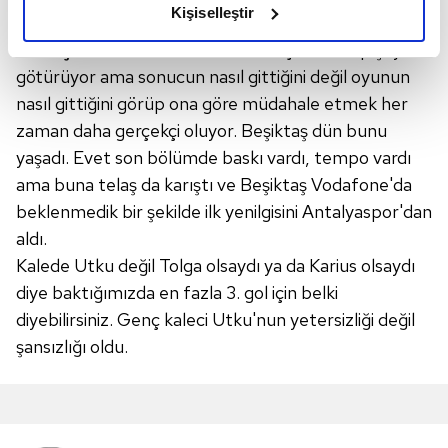
olduğunu ve sizlere en iyi içerikleri sunabilmek adına
Kişiselleştir
Antalya'nın geçebildiği
bir oyun yapısına
elimizden gelen çabayı gösterdiğimizi ve bu noktada,
dönüştürdü.
Zaman zaman sonuç sizi bu tip şeylere
reklamların maliyetlerimizi karşılamak noktasında tek gelir
kalemimiz olduğunu sizlere hatırlatmak isteriz.
götürüyor ama sonucun nasıl gittiğini değil oyunun
nasıl gittiğini görüp ona göre müdahale etmek her
Her halükârda, kullanıcılar, bu çerezlere izin vermedikleri
zaman daha gerçekçi oluyor. Beşiktaş dün bunu
takdirde, kullanıcılara hedefli reklamlar
yaşadı. Evet son bölümde baskı vardı, tempo vardı
gösterilmeyecektir."
ama buna telaş da karıştı ve Beşiktaş Vodafone'da
beklenmedik bir şekilde ilk yenilgisini Antalyaspor'dan
Sizlere daha iyi bir hizmet sunabilmek için İnternet
aldı.
Sitemizde kendimize ve üçüncü kişilere ait çerezler
Kalede Utku değil Tolga olsaydı ya da Karius olsaydı
kullanılmaktadır. Bu çerezler vasıtasıyla çeşitli kişisel
verileriniz işlenmekte olup gerekli olan çerezler bilgi
diye baktığımızda en fazla 3. gol için belki
toplumu hizmetlerinin sunulması amacıyla
diyebilirsiniz. Genç kaleci Utku'nun yetersizliği değil
kullanılmaktadır. Diğer çerezler, sitemizin daha işlevsel
şansızlığı oldu.
kılınması ve kişiselleştirilmesi ve sizlere yönelik
reklam/pazarlama faaliyetlerinin yapılması, amaçlarıyla
sınırlı olarak açık rızanız dahilinde kullanılacaktır.