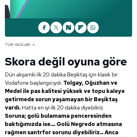
TÜM YAZILARI
Skora değil oyuna göre
Dün akşamki ilk 20 dakika Beşiktaş için klasik bir
Vodafone başlangıcıydı.
Tol
gay,
Oğuzhan ve
Medel ile pas kalitesi
yüksek ve topu kaleye
getirmede
sorun yaşamayan bir Beşiktaş
vardı.
Hatta en iyi ilk 20 dakika diyebiliriz.
Soruna; golü bulamama penceresinden
baktığımızda ise.... Golü Negredo
atmasına
rağmen santrfor sorunu
diyebiliriz... Anca