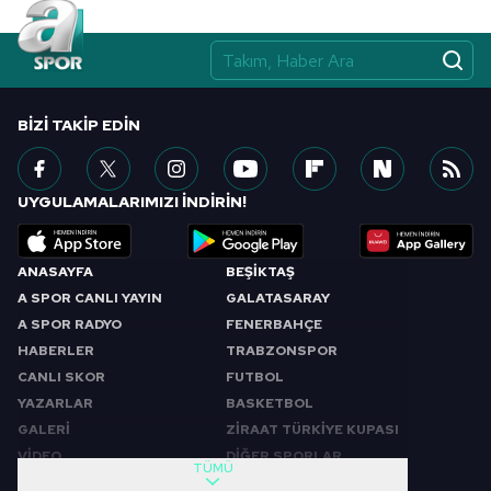
Çerezlere ilişkin tercihlerinizi aşağıda yer alan panel
vasıtasıyla belirleyebilirsiniz. Çerezlere ilişkin detaylı bilgi
için Ayarlar butonuna tıklayabilir,
Çerez Bilgilendirme
Metnimizi
ziyaret edebilirsiniz.
BIZI TAKIP EDIN
6698 sayılı Kişisel Verilerin Korunması Kanunu uyarınca
hazırlanmış Aydınlatma Metnimizi okumak ve sitemizde
ilgili mevzuata uygun olarak kullanılan çerezlerle ilgili bilgi
UYGULAMALARIMIZI İNDİRİN!
almak için lütfen
tıklayınız
.
ANASAYFA
BEŞİKTAŞ
A SPOR CANLI YAYIN
GALATASARAY
A SPOR RADYO
FENERBAHÇE
HABERLER
TRABZONSPOR
CANLI SKOR
FUTBOL
YAZARLAR
BASKETBOL
GALERİ
ZİRAAT TÜRKİYE KUPASI
VİDEO
DİĞER SPORLAR
TÜMÜ