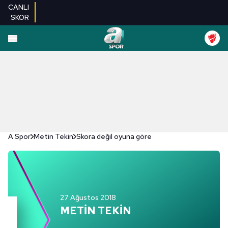
CANLI
SKOR
A Spor
Metin Tekin
Skora değil oyuna göre
27 Ağustos 2018
METİN TEKİN