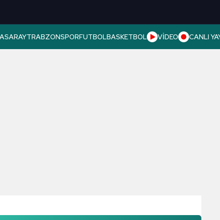
ASARAY
TRABZONSPOR
FUTBOL
BASKETBOL
VİDEO
CANLI YA