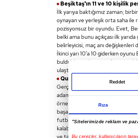
Beşiktaş'ın 11 ve 10 kişilik p
İlk yarıya baktığımız zaman; birbi
oynayan ve yerleşik orta saha ile 
pozisyonsuz bir oyundu. Evet, Beş
belki ama bunu açıkçası ilk yarıd
belirleyicisi, maç anı değişkenleri 
İkinci yarı 10'a 10 giderken oyunu 
buldu! Ama olmayan ofsayta takıldı
ulaştı ama bu puan almaya yetme
Quaresma için ne dersiniz?
Reddet
Gerçekten oyun sorumluluğu olm
adamlar için de çok zor bir iş. Qu
örneği. Oyun sizin değil Beşiktaş
Rıza
başaramadıklarınızla kendi hırsla
futbolculukla kesinlikle bağdaşm
"Sitelerimizde reklam ve paza
kalabilirsiniz ama tabii ki böyle de
ve takım gücünün tarihsel süreci
Bu çerezler, kullanıcıların tara