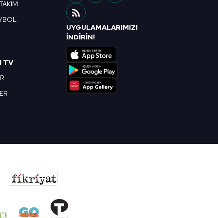
 TAKIM
YBOL
UYGULAMALARIMIZI
R
İNDİRİN!
I TV
OR
BER