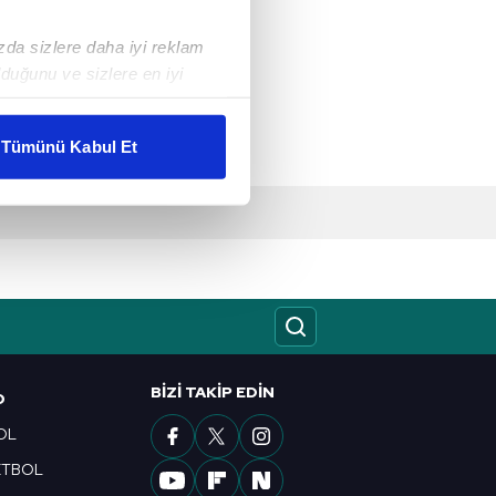
ızda sizlere daha iyi reklam
duğunu ve sizlere en iyi
liyetlerimizi karşılamak
Tümünü Kabul Et
ar gösterilmeyecektir."
çerezler kullanılmaktadır. Bu
u hizmetlerinin sunulması
i ve sizlere yönelik
nılacaktır.
kin detaylı bilgi için Ayarlar
BIZI TAKIP EDIN
O
OL
ak ve sitemizde ilgili
ETBOL