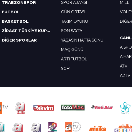
TRABZONSPOR
SPOR AJANSI
MİLLİ
FUTBOL
GÜN ORTASI
VOLE
BASKETBOL
TAKIM OYUNU
DİĞE
ZİRAAT TÜRKİYE KUPASI
SON SAYFA
CANL
DİĞER SPORLAR
YAŞASIN HAFTA SONU
A SP
MAÇ GÜNÜ
A HA
ARTI FUTBOL
ATV
90+1
A2TV