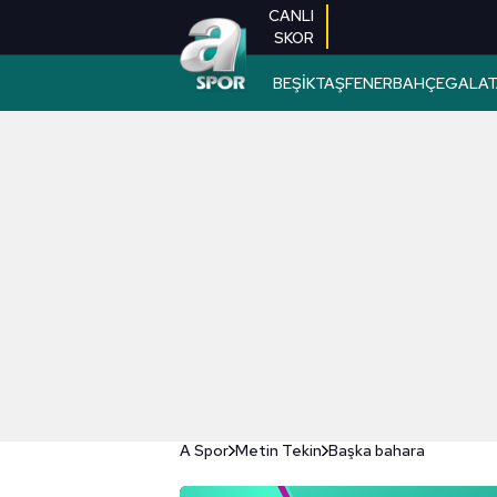
CANLI
SKOR
BEŞİKTAŞ
FENERBAHÇE
GALAT
A Spor
Metin Tekin
Başka bahara