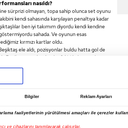
erformansları nasıldı?
rine sürprizi olmayan, topa sahip olunca set oyunu
rakibini kendi sahasında karşılayan penaltıya kadar
iktaşlılar ben iyi takımım diyordu kendi kendine
a göstermiyordu sahada. Ve oyunun esas
dediğimiz kırmızı kartlar oldu.
Beşiktaş ele aldı, pozisyonlar buldu hatta gol de
. Beşiktaş ancak takımlar 9 kişi kalınca gole
di.
ayan oyuncularla bu oyunu oynamak teknik
aresma'nın dünkü kırmızı kartı bunun tipik bir
'ın oyunu. O yüzden yapamadıklarınızla,
Bilgiler
Reklam Ayarları
rınızı kontrol edememek profesyonel futbolla,
az. Bazen kırmızı kart görmek zorunda bile
rlama faaliyetlerinin yürütülmesi amaçları ile çerezler kullan
ğil. Ama şu bir gerçek ki Beşiktaş'ın şu anki oyunu
 değiştireceğine inanıyordum dün geceki maçta
yıcı ve cihazlarını tanımlayarak çalışırlar.