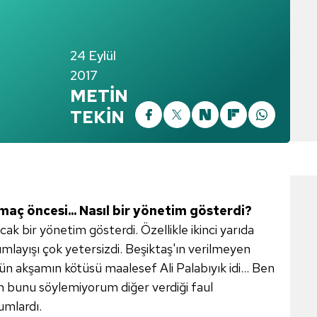
24 Eylül
2017
METİN
TEKİN
maç öncesi... Nasıl bir yönetim gösterdi?
k bir yönetim gösterdi. Özellikle ikinci yarıda
umlayışı çok yetersizdi. Beşiktaş'ın verilmeyen
 dün akşamın kötüsü maalesef Ali Palabıyık idi... Ben
an bunu söylemiyorum diğer verdiği faul
umlardı.