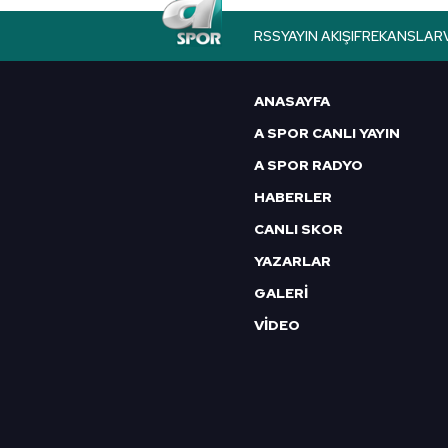
butonuna tıklayabilir,
Çerez Bi
RSS
YAYIN AKIŞI
FREKANSLAR
6698 sayılı Kişisel Verilerin 
mevzuata uygun olarak kullanılan
ANASAYFA
A SPOR CANLI YAYIN
A SPOR RADYO
HABERLER
CANLI SKOR
YAZARLAR
GALERİ
VİDEO