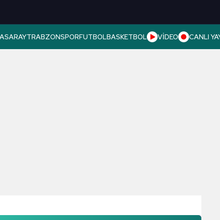
ASARAY
TRABZONSPOR
FUTBOL
BASKETBOL
VİDEO
CANLI YA