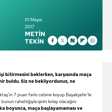
01 Mayıs
2017
METİN
TEKİN
şi bitirmesini
beklerken, karşısında maça
ir buldu. Siz ne
bekliyordunuz, ne
aş'ın 7 puan farkı cebine koyup Başakşehir'le
unun rahatlığıyla işinin kolay olacağını
ika boyunca, maça başlayamaması
ve