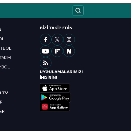
ak ve sitemizde ilgili
BIZI TAKIP EDIN
O
OL
ETBOL
 TAKIM
YBOL
UYGULAMALARIMIZI
R
İNDİRİN!
I TV
OR
BER