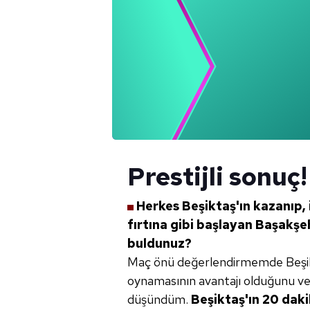
Prestijli sonuç!
Herkes Beşiktaş'ın kazanıp, i
fırtına
gibi başlayan Başakşeh
buldunuz?
Maç önü değerlendirmemde Beşikt
oynamasının avantajı olduğunu ve b
düşündüm.
Beşiktaş'ın
20 dak