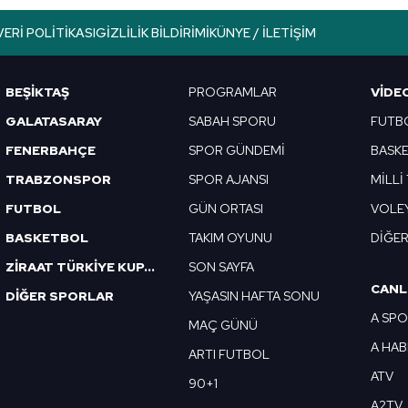
lgilendirme Metnimizi
ziyaret edebilirsiniz.
VERI POLITIKASI
GIZLILIK BILDIRIMI
KÜNYE / İLETIŞIM
Korunması Kanunu uyarınca hazırlanmış Aydınlatma Metnimizi okum
 çerezlerle ilgili bilgi almak için lütfen
tıklayınız
.
BEŞİKTAŞ
PROGRAMLAR
VIDE
GALATASARAY
SABAH SPORU
FUTB
FENERBAHÇE
SPOR GÜNDEMİ
BASK
TRABZONSPOR
SPOR AJANSI
MİLLİ
FUTBOL
GÜN ORTASI
VOLE
BASKETBOL
TAKIM OYUNU
DİĞE
ZİRAAT TÜRKİYE KUPASI
SON SAYFA
CANL
DİĞER SPORLAR
YAŞASIN HAFTA SONU
A SP
MAÇ GÜNÜ
A HA
ARTI FUTBOL
ATV
90+1
A2TV