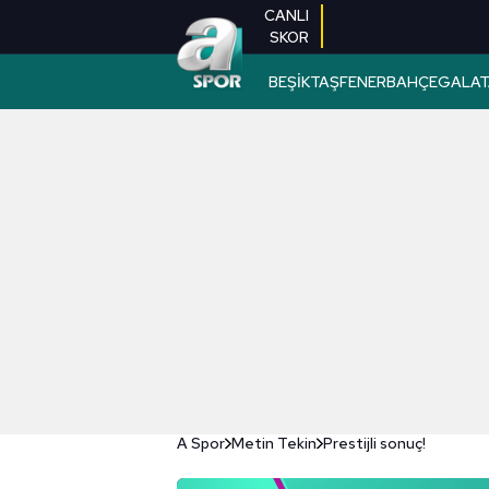
CANLI
SKOR
BEŞİKTAŞ
FENERBAHÇE
GALAT
A Spor
Metin Tekin
Prestijli sonuç!