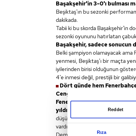
Başakşehir'in 3-0'ı bulması ma
Beşiktaş'ın bu sezonki performan
dakikada.
Tabii ki bu skorda Başakşehir'in 
sezonki oyununu hatırlatan çabuk 
Başakşehir, sadece
sonucun d
Belki şampiyon olamayacak ama Fe
yenmesi, Beşiktaş'ı bir maçta ye
iyilerinden birisi olduğunun göste
4'e inmesi değil, prestijli bir gali
Dört günde hem
Fenerbahçe
Cengiz için ne dersiniz?
Fenerbahçe ve Beşiktaş'a ayn
yıldız oyuncu
belirtisi ve per
Reddet
düşünürsek, önemli bir
yıldız olma
vardı. Beşiktaş'ta Şenol
hoca; Abou
Rıza
Demba Ba'yı bile aldı ama oyun zat