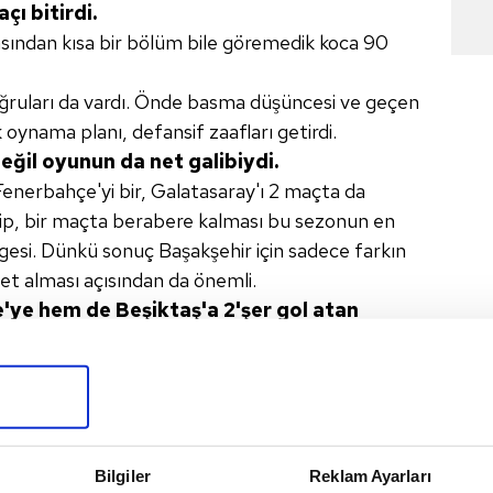
çı bitirdi.
sından kısa bir bölüm bile göremedik koca 90
doğruları da vardı. Önde basma düşüncesi ve geçen
oynama planı, defansif zaafları getirdi.
eğil oyunun da net galibiydi.
nerbahçe'yi bir, Galatasaray'ı 2 maçta da
nip, bir maçta berabere kalması bu sezonun en
rgesi. Dünkü sonuç Başakşehir için sadece farkın
biyet alması açısından da önemli.
'ye hem de Beşiktaş'a 2'şer
gol atan
ı hafta üst
üste iki maçta 2'şer gol atmak
formansıdır.
Bir de Cengiz'in
19 yaşında olduğunu
 yolunda ilerliyor. Dün de başarılı
bir performansı
bakar'ı, Cenk'le birlikte oynattı.
Bilgiler
Reklam Ayarları
en 45 dakikada bitmişti. İkinci yarıya birşey