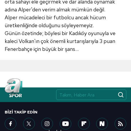
orta sahayı ele
geçirmek ve dar alanda oynamak
kullanılmaktadır. Diğer çerezler, sitemizin daha işlevsel
adına
Alper'den verim almak mümkün değil.
kılınması ve kişiselleştirilmesi ve sizlere yönelik
Alper mücadeleci bir futbolcu ancak hücum
reklam/pazarlama faaliyetlerinin yapılması, amaçlarıyla
üretkenliğinde olduğunu söyleyemeyiz.
sınırlı olarak açık rızanız dahilinde kullanılacaktır.
Günün özetinde; böylesi bir Kadıköy oyunuyla ve
kaleci Volkan'ın çok önemli kurtarışlarıyla 3 puan
Çerezlere ilişkin tercihlerinizi aşağıda yer alan panel
Fenerbahçe için büyük bir şans...
vasıtasıyla belirleyebilirsiniz. Çerezlere ilişkin detaylı bilgi
için Ayarlar butonuna tıklayabilir,
Çerez Bilgilendirme
Metnimizi
ziyaret edebilirsiniz.
6698 sayılı Kişisel Verilerin Korunması Kanunu uyarınca
hazırlanmış Aydınlatma Metnimizi okumak ve sitemizde
ilgili mevzuata uygun olarak kullanılan çerezlerle ilgili bilgi
almak için lütfen
tıklayınız
.
BIZI TAKIP EDIN