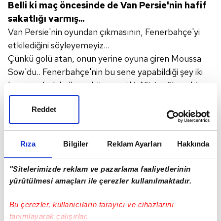
Belli ki maç öncesinde de Van
Persie'nin hafif
sakatlığı varmış...
Van Persie'nin oyundan çıkmasının, Fenerbahçe'yi
etkilediğini söyleyemeyiz...
Çünkü golü atan, onun yerine oyuna giren Moussa
Sow'du.. Fenerbahçe'nin bu sene yapabildiği şey iki
kenarı çabuk kullanıp hücum etkinliğini sağlamaktı.
Yapamadıkları ise, Kadıköy'de bile
olmasına
Reddet
rağmen orta sahaya hakim
olmak ve set
oyunu oynamak.
Gençlerbirliği, set oyunlarında etkisiz kalan
Rıza
Bilgiler
Reklam Ayarları
Hakkında
Fenerbahçe karşısında, 'ileri gidebiliyorum, topu
ileride tutuyorum' dediği an kontratakla golü yedi...
"Sitelerimizde reklam ve pazarlama faaliyetlerinin
yürütülmesi amaçları ile çerezler kullanılmaktadır.
F.Bahçe'nin,
kendi sahasında
Gençlerbirliği'ne bu
kadar pozisyon
Bu çerezler, kullanıcıların tarayıcı ve cihazlarını
tanımlayarak çalışırlar.
vermesinin
ve mahkum
oynamasının sebepleri