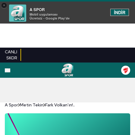
×
A SPOR
İNDİR
Mobil uygulaması
Ücretsiz - Google Play'de
CANLI
SKOR
A Spor
Metin Tekin
Fark Volkan’ın!..