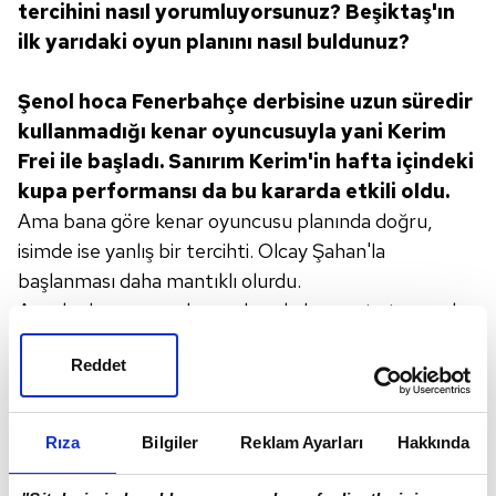
tercihini nasıl yorumluyorsunuz?
Beşiktaş'ın
ilk yarıdaki oyun planını
nasıl buldunuz?
Şenol hoca Fenerbahçe derbisine
uzun süredir
kullanmadığı kenar oyuncusuyla
yani Kerim
Frei ile başladı.
Sanırım Kerim'in hafta içindeki
kupa
performansı da bu kararda etkili oldu.
Ama bana göre kenar oyuncusu planında doğru,
isimde ise yanlış bir tercihti. Olcay Şahan'la
başlanması daha mantıklı olurdu.
Ancak planınız ne olursa olsun kaleye şut atmamak
üzerine kurulamaz tabii...
Reddet
Ama Beşiktaş ilk yarıda bir tane olsun kaleye şut
atamadı, denemedi...
Beşiktaş'ın, ilk yarı düşüncesi orta saha marifetiyle
Rıza
Bilgiler
Reklam Ayarları
Hakkında
topun kendinde kalması ve ondan sonra kaleye
gidebilmekti. Belki top daha çok Beşiktaş'ta kaldı