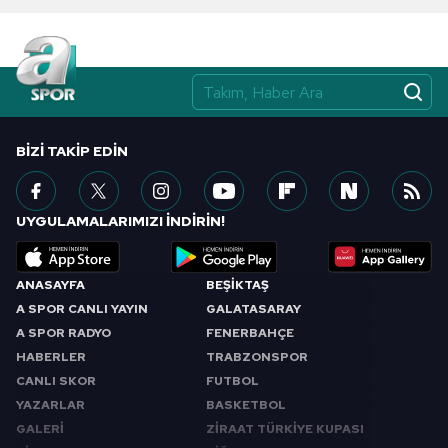
BIZI TAKIP EDIN
UYGULAMALARIMIZI İNDİRİN!
ANASAYFA
BEŞİKTAŞ
A SPOR CANLI YAYIN
GALATASARAY
A SPOR RADYO
FENERBAHÇE
HABERLER
TRABZONSPOR
CANLI SKOR
FUTBOL
YAZARLAR
BASKETBOL
GALERİ
ZİRAAT TÜRKİYE KUPASI