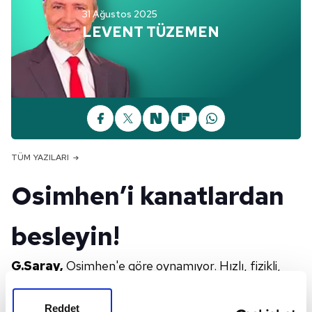
31 Ağustos 2025
LEVENT TÜZEMEN
TÜM YAZILARI
Osimhen’i kanatlardan
besleyin!
G.Saray,
Osimhen'e göre oynamıyor. Hızlı, fizikli,
güçlü ve deparlı bir santrforunuz varsa onu
kanatlardan yapacağınız ortalarla ya da araya
Reddet