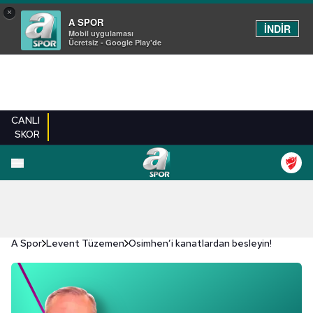
×
A SPOR
İNDİR
Mobil uygulaması
Ücretsiz - Google Play'de
CANLI
SKOR
A Spor
Levent Tüzemen
Osimhen’i kanatlardan besleyin!