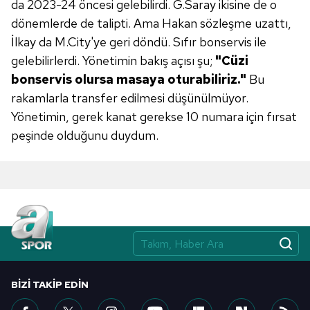
da 2023-24 öncesi gelebilirdi. G.Saray ikisine de o
toplumu hizmetlerinin sunulması amacıyla
dönemlerde de talipti. Ama Hakan sözleşme uzattı,
kullanılmaktadır. Diğer çerezler, sitemizin daha işlevsel
İlkay da M.City'ye geri döndü. Sıfır bonservis ile
kılınması ve kişiselleştirilmesi ve sizlere yönelik
gelebilirlerdi. Yönetimin bakış açısı şu;
"Cüzi
reklam/pazarlama faaliyetlerinin yapılması, amaçlarıyla
sınırlı olarak açık rızanız dahilinde kullanılacaktır.
bonservis olursa masaya
oturabiliriz."
Bu
rakamlarla transfer edilmesi düşünülmüyor.
Çerezlere ilişkin tercihlerinizi aşağıda yer alan panel
Yönetimin, gerek kanat gerekse 10 numara için fırsat
vasıtasıyla belirleyebilirsiniz. Çerezlere ilişkin detaylı bilgi
peşinde olduğunu duydum.
için Ayarlar butonuna tıklayabilir,
Çerez Bilgilendirme
Metnimizi
ziyaret edebilirsiniz.
6698 sayılı Kişisel Verilerin Korunması Kanunu uyarınca
hazırlanmış Aydınlatma Metnimizi okumak ve sitemizde
ilgili mevzuata uygun olarak kullanılan çerezlerle ilgili bilgi
almak için lütfen
tıklayınız
.
BIZI TAKIP EDIN