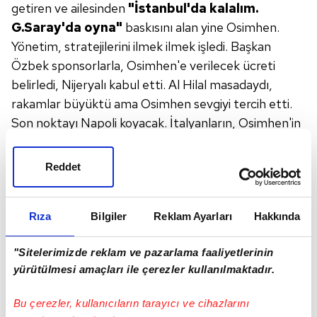
getiren ve ailesinden
"İstanbul'da
kalalım.
G.Saray'da oyna"
baskısını alan yine Osimhen.
Yönetim, stratejilerini ilmek ilmek işledi. Başkan
Özbek sponsorlarla, Osimhen'e verilecek ücreti
belirledi, Nijeryalı kabul etti. Al Hilal masadaydı,
rakamlar büyüktü ama Osimhen sevgiyi tercih etti.
Son noktayı Napoli koyacak. İtalyanların, Osimhen'in
sözleşmesini 1 yıl uzatma hakkı ve fiyat yükseltme
hakkı var . Ancak Osimhen'i Napoli ikna edemiyor.
Reddet
G.Saray da Napoli ile bu gerçekleri bilerek görüşüyor.
Osimhen'in %51 kalacağını hâlâ düşünüyorum.
Rıza
Bilgiler
Reklam Ayarları
Hakkında
YENİ BİR DAVİNSON!
"Sitelerimizde reklam ve pazarlama faaliyetlerinin
2- Transferde hızlı hamleler bekleniyor.
Hangi
yürütülmesi amaçları ile çerezler kullanılmaktadır.
bölge acil ihtiyaç durumunda?
Osimhen
dışındaki en büyük atak kaleci olacak. İki
Bu çerezler, kullanıcıların tarayıcı ve cihazlarını
hedef var! 1-Şartlar uyarsa bonservisle alınacak. 2-