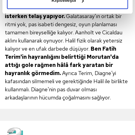
Kişiselleştir
elimizden gelen çabayı gösterdiğimizi ve bu noktada,
koyamıyor.
Genç oyuncular hızlı hücum etmek
reklamların maliyetlerimizi karşılamak noktasında tek gelir
isterken telaş yapıyor.
Galatasaray'ın ortak bir
kalemimiz olduğunu sizlere hatırlatmak isteriz.
ritmi yok, pas isabeti dengesiz, oyun planlaması
tamamen bireyselliğe kalıyor. Aanholt ve Cicaldau
Her halükârda, kullanıcılar, bu çerezlere izin vermedikleri
aklını kullanarak oynuyor. Halil fizik olarak yetersiz
takdirde, kullanıcılara hedefli reklamlar
gösterilmeyecektir."
kalıyor ve en ufak darbede düşüyor.
Ben Fatih
Terim'in hayranlığını
belirttiği Morutan'da
Sizlere daha iyi bir hizmet sunabilmek için İnternet
attığı gole
rağmen hâlâ fark yaratan bir
Sitemizde kendimize ve üçüncü kişilere ait çerezler
hayranlık
görmedim.
Ayrıca Terim, Diagne'yi
kullanılmaktadır. Bu çerezler vasıtasıyla çeşitli kişisel
kafasından silmemeli ve gerektiğinde Halil ile birlikte
verileriniz işlenmekte olup gerekli olan çerezler bilgi
kullanmalı. Diagne'nin pas duvar olması
toplumu hizmetlerinin sunulması amacıyla
arkadaşlarının hücumda çoğalmasını sağlıyor.
kullanılmaktadır. Diğer çerezler, sitemizin daha işlevsel
kılınması ve kişiselleştirilmesi ve sizlere yönelik
reklam/pazarlama faaliyetlerinin yapılması, amaçlarıyla
sınırlı olarak açık rızanız dahilinde kullanılacaktır.
Çerezlere ilişkin tercihlerinizi aşağıda yer alan panel