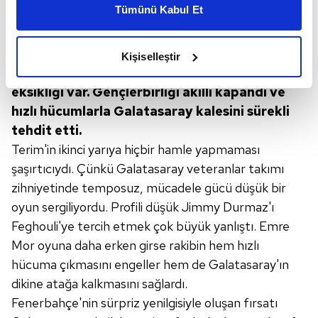
Tümünü Kabul Et
sorumluluk almıyor.
daha iyi reklam deneyimi yaşatabiliriz. Bunu yaparken
amacımızın size daha iyi bir reklam deneyimi sunmak
Galatasaray maalesef rakibe fizik güç olarak
olduğunu ve sizlere en iyi içerikleri sunabilmek adına
üstünlük kuramıyor.
Fatih Terim'in olduğu
yerde
Kişiselleştir
elimizden gelen çabayı gösterdiğimizi ve bu noktada,
hiçbir oyuncu kaytaramaz
ama takımda güç
reklamların maliyetlerimizi karşılamak noktasında tek gelir
eksikliği var.
Gençlerbirliği akıllı kapandı ve
kalemimiz olduğunu sizlere hatırlatmak isteriz.
hızlı hücumlarla Galatasaray kalesini
sürekli
tehdit etti.
Her halükârda, kullanıcılar, bu çerezlere izin vermedikleri
Terim'in ikinci yarıya hiçbir hamle yapmaması
takdirde, kullanıcılara hedefli reklamlar
şaşırtıcıydı. Çünkü Galatasaray veteranlar takımı
gösterilmeyecektir."
zihniyetinde temposuz, mücadele gücü düşük bir
Sizlere daha iyi bir hizmet sunabilmek için İnternet
oyun sergiliyordu. Profili düşük Jimmy Durmaz'ı
Sitemizde kendimize ve üçüncü kişilere ait çerezler
Feghouli'ye tercih etmek çok büyük yanlıştı. Emre
kullanılmaktadır. Bu çerezler vasıtasıyla çeşitli kişisel
Mor oyuna daha erken girse rakibin hem hızlı
verileriniz işlenmekte olup gerekli olan çerezler bilgi
hücuma çıkmasını engeller hem de Galatasaray'ın
toplumu hizmetlerinin sunulması amacıyla
dikine atağa kalkmasını sağlardı.
kullanılmaktadır. Diğer çerezler, sitemizin daha işlevsel
Fenerbahçe'nin sürpriz yenilgisiyle oluşan fırsatı
kılınması ve kişiselleştirilmesi ve sizlere yönelik