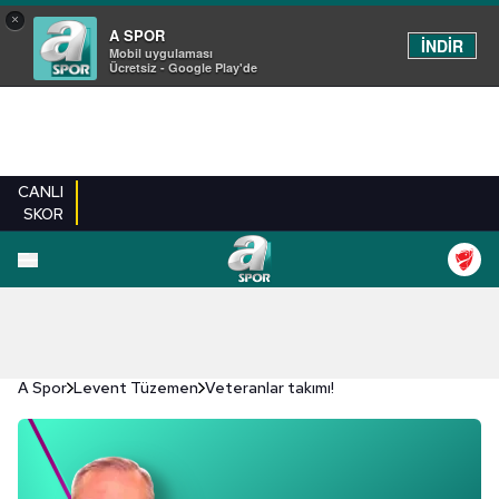
×
A SPOR
İNDİR
Mobil uygulaması
Ücretsiz - Google Play'de
CANLI
SKOR
A Spor
Levent Tüzemen
Veteranlar takımı!