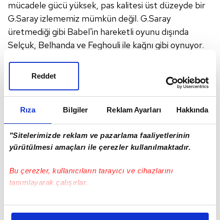
mücadele gücü yüksek, pas kalitesi üst düzeyde bir
G.Saray izlememiz mümkün değil. G.Saray
üretmediği gibi Babel'in hareketli oyunu dışında
Selçuk, Belhanda ve Feghouli ile kağnı gibi oynuyor.
Terim'in, Selçuk tercihini de anlamadım. Selçuk
kazandığı şampiyonluklar ve kupalarla Galatasaray
Reddet
tarihinde yer alacaktır.
Ama bu Selçuk'u futbol
bile bırakmış. Taylan, Ömer
Bayram, Emre Mor
gibi oyuncular
Rıza
Bilgiler
varken Selçuk kadroya bile
Reklam Ayarları
Hakkında
girmez.
Belhanda ile Feghouli top kaybetme
"Sitelerimizde reklam ve pazarlama faaliyetlerinin
konusunda birbirleriyle yarıştı. Özellikle Belhanda'nın
yürütülmesi amaçları ile çerezler kullanılmaktadır.
kaybettiği toplar G.Birliği ataklarına dönüştü.
Feghouli sırtı dönük aldığı topları, çevre kontrolü bile
Bu çerezler, kullanıcıların tarayıcı ve cihazlarını
yapmadan
"Top benden
gitsin"
der gibi ayağından
tanımlayarak çalışırlar.
çıkarıyor. Cezayirli yıldız, eskiden sırtı dönük
buluştuğu topları öne doğru attığı deparlarla
Bu çerezlere izin vermeniz halinde sizlere özel
pozisyona dönüştürürdü. Belhanda ile Feghouli
kişiselleştirilmiş reklamlar sunabilir, sayfalarımızda sizlere