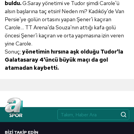
verileriniz işlenmekte olup gerekli olan çerezler bilgi
buldu.
G.Saray yönetimi ve Tudor şimdi Carole'ü
toplumu hizmetlerinin sunulması amacıyla
alsın başlarına taç etsin! Neden mi? Kadıköy'de
Van
kullanılmaktadır. Diğer çerezler, sitemizin daha işlevsel
Persie'ye golün ortasını yapan
Şener'i kaçıran
kılınması ve kişiselleştirilmesi ve sizlere yönelik
Carole... TT Arena'da Souza'nın
attığı kafa golü
reklam/pazarlama faaliyetlerinin yapılması, amaçlarıyla
öncesi Şener'i kaçıran ve orta
yapmasına izin veren
sınırlı olarak açık rızanız dahilinde kullanılacaktır.
yine Carole.
Sonuç;
yönetimin hırsına aşk olduğu
Tudor'la
Çerezlere ilişkin tercihlerinizi aşağıda yer alan panel
vasıtasıyla belirleyebilirsiniz. Çerezlere ilişkin detaylı bilgi
Galatasaray 4'üncü büyük maçı da
gol
için Ayarlar butonuna tıklayabilir,
Çerez Bilgilendirme
atamadan kaybetti.
Metnimizi
ziyaret edebilirsiniz.
6698 sayılı Kişisel Verilerin Korunması Kanunu uyarınca
hazırlanmış Aydınlatma Metnimizi okumak ve sitemizde
ilgili mevzuata uygun olarak kullanılan çerezlerle ilgili bilgi
almak için lütfen
tıklayınız
.
BIZI TAKIP EDIN