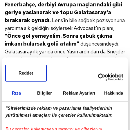
Fenerbahçe, derbiyi Avrupa maçlarındaki
gibi
geriye yaslanarak ve topu Galatasaray'a
bırakarak oynadı.
Lens'in bile sağbek pozisyonuna
yardıma sık geldiğini söylersek Advocaat'ın
planı,
"Önce gol yemeyelim. Sonra
çabuk çıkma
imkanı bulursak golü atalım"
düşüncesindeydi.
Galatasaray ilk yarıda önce
Yasin ardından da Sneijder
ile net iki golü harcadı.
Yasin'in pozisyonu belki gol
vuruşu için
çok net değildi ama Volkan'ın çeldiği topu
Reddet
Sneijder'in
gol yapamaması kalitesine yakışmadı.
Fenerbahçe ikinci yarı tamamen kalesine
kapanıp
hep hızlı hücum etme planını
düşündü.
Rıza
Bilgiler
Reklam Ayarları
Hakkında
Galatasaray'da
Yasin etkisizdi. Sabri'nin
ve Bruma'nın
kanatlardan
yaptığı bindirmelerden
gelen ortalara
"Sitelerimizde reklam ve pazarlama faaliyetlerinin
hatta
Sneijder ve Selçuk'un
kornerlerine Fenerbahçe
yürütülmesi amaçları ile çerezler kullanılmaktadır.
savunması top
vurdurmadı. Derbide
hoca farkı
Bu çerezler, kullanıcıların tarayıcı ve cihazlarını
ortaya net
çıktı. Nasıl mı? Advocaat,
Aatif ve Van