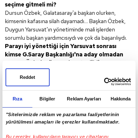
seçime gitmeli
mi?
Dursun Özbek, Galatasaray'a başkan olurken,
kimsenin kafasına silah dayamadı... Başkan Özbek,
Duygun Yarsuvat'ın yönetiminde mali işlerden
sorumlu başkan yardımcısıydı ve çok da başarılıydı.
Parayı iyi yönettiği için
Yarsuvat sonrası
kimse G.Saray
Başkanlığı'na aday olmadan
Dursun Özbek göreve davet
edildi.
Ve Dursun
Özbek, 2000 oy alarak G.Saray Başkanı seçildi.
Reddet
Başkanın icraatlarını eleştirebiliriz. Söz verdiği halde
G.Saray Avrupa'ya gitmeme cezası aldı. Fazlasıyla
hoca değiştirdi.
Oyuncu transferlerinde
görev
Rıza
Bilgiler
Reklam Ayarları
Hakkında
verdiği sorumlu kişiler
G.Saray'a ekonomik
açıdan
büyük zararlar veren yanlış
transferler
"Sitelerimizde reklam ve pazarlama faaliyetlerinin
yaptılar.
G.Saray futbol dahil bu sezon birçok
yürütülmesi amaçları ile çerezler kullanılmaktadır.
sportif alanda başarılı olamadı. Elle tutulacak en
büyük başarı şimdilik kadınlar voleybolda 50 yıl sonra
Bu çerezler, kullanıcıların tarayıcı ve cihazlarını