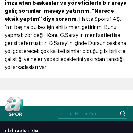
verileriniz işlenmekte olup gerekli olan çerezler bilgi
imza atan başkanlar ve yöneticilerle
bir araya
toplumu hizmetlerinin sunulması amacıyla
gelir, sorunları
masaya yatırırım. "Nerede
kullanılmaktadır. Diğer çerezler, sitemizin daha işlevsel
eksik
yaptım" diye sorarım.
Hatta Sportif AŞ.
kılınması ve kişiselleştirilmesi ve sizlere yönelik
'nin başına bu kez işin ehli isimleri getiririm. Bunu
reklam/pazarlama faaliyetlerinin yapılması, amaçlarıyla
yapmak zor değil. Konu G.Saray'ın menfaatleri ise
sınırlı olarak açık rızanız dahilinde kullanılacaktır.
gerisi teferruattır. G.Saray'ın içinde Dursun başkana
yol gösterecek çok kaliteli isimler olduğu gibi birlikte
Çerezlere ilişkin tercihlerinizi aşağıda yer alan panel
çalıştığı ve neler yapabileceklerini yakından tanıdığı
vasıtasıyla belirleyebilirsiniz. Çerezlere ilişkin detaylı bilgi
için Ayarlar butonuna tıklayabilir,
Çerez Bilgilendirme
yol arkadaşları var.
Metnimizi
ziyaret edebilirsiniz.
6698 sayılı Kişisel Verilerin Korunması Kanunu uyarınca
hazırlanmış Aydınlatma Metnimizi okumak ve sitemizde
ilgili mevzuata uygun olarak kullanılan çerezlerle ilgili bilgi
almak için lütfen
tıklayınız
.
BIZI TAKIP EDIN