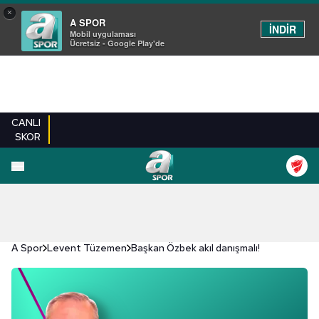
×
A SPOR
İNDİR
Mobil uygulaması
Ücretsiz - Google Play'de
CANLI
SKOR
A Spor
Levent Tüzemen
Başkan Özbek akıl danışmalı!