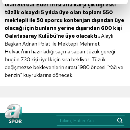
reklamların maliyetlerimizi karşılamak noktasında tek gelir
olan Serdar Eder'in ısrarla karşı çıktığı eski
kalemimiz olduğunu sizlere hatırlatmak isteriz.
tüzük olsaydı 5 yılda üye olan toplam 550
mektepli ile 50 sporcu kontenjan dışından üye
Her halükârda, kullanıcılar, bu çerezlere izin vermedikleri
olacağı için bunların yerine dışarıdan 600 kişi
takdirde, kullanıcılara hedefli reklamlar
Galatasaray Kulübü'ne üye olacaktı..
Alaylı
gösterilmeyecektir."
Başkan Adnan Polat ile Mektepli Mehmet
Sizlere daha iyi bir hizmet sunabilmek için İnternet
Helvacı'nın hazırladığı saçma sapan tüzük gereği
Sitemizde kendimize ve üçüncü kişilere ait çerezler
bugün 730 kişi üyelik için sıra bekliyor. Tüzük
kullanılmaktadır. Bu çerezler vasıtasıyla çeşitli kişisel
değişmezse bekleyenlerin sırası 1980 öncesi "Yağ ve
verileriniz işlenmekte olup gerekli olan çerezler bilgi
benzin" kuyruklarına dönecek..
toplumu hizmetlerinin sunulması amacıyla
kullanılmaktadır. Diğer çerezler, sitemizin daha işlevsel
kılınması ve kişiselleştirilmesi ve sizlere yönelik
reklam/pazarlama faaliyetlerinin yapılması, amaçlarıyla
sınırlı olarak açık rızanız dahilinde kullanılacaktır.
Çerezlere ilişkin tercihlerinizi aşağıda yer alan panel
vasıtasıyla belirleyebilirsiniz. Çerezlere ilişkin detaylı bilgi