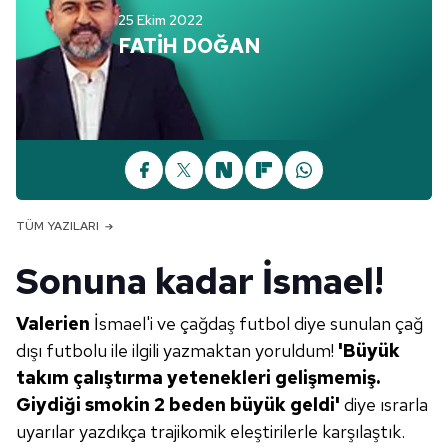
25 Ekim 2022
FATİH DOĞAN
TÜM YAZILARI
Sonuna kadar İsmael!
Valerien
İsmael'i ve çağdaş futbol diye sunulan çağ
dışı futbolu ile ilgili yazmaktan yoruldum!
'Büyük
takım çalıştırma yetenekleri
gelişmemiş.
Giydiği smokin 2 beden
büyük geldi'
diye ısrarla
uyarılar yazdıkça trajikomik eleştirilerle karşılaştık.