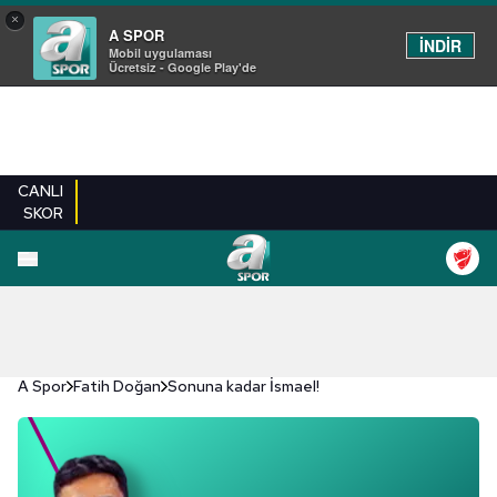
×
A SPOR
İNDİR
Mobil uygulaması
Ücretsiz - Google Play'de
CANLI
SKOR
A Spor
Fatih Doğan
Sonuna kadar İsmael!