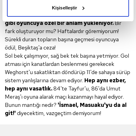
olduğunu ve sizlere en iyi içerikleri sunabilmek adına
Masuaku bir de kornerlerin hatta duran topların
Kişiselleştir
elimizden gelen çabayı gösterdiğimizi ve bu noktada,
başına geçiyor.
Başka kullanılacak isim
yokmuş
reklamların maliyetlerimizi karşılamak noktasında tek gelir
gibi oyuncuya özel
bir anlam yükleniyor.
Bir
kalemimiz olduğunu sizlere hatırlatmak isteriz.
fark oluşturuyor mu? Haftalardır göremiyorum!
Sürekli duran topların başına geçmesi oyuncuya
Her halükârda, kullanıcılar, bu çerezlere izin vermedikleri
ödül, Beşiktaş'a ceza!
takdirde, kullanıcılara hedefli reklamlar
Sol bek çalışmıyor, sağ bek tek başına yetmiyor. Gol
gösterilmeyecektir."
atması için kanatlardan beslenmesi gerekecek
Sizlere daha iyi bir hizmet sunabilmek için İnternet
Weghorst'u sakatlıktan döndürüp 11'de sahaya sürüp
Sitemizde kendimize ve üçüncü kişilere ait çerezler
sistem yanlışlarına devam ediyor.
Hep
aynı ezber,
kullanılmaktadır. Bu çerezler vasıtasıyla çeşitli kişisel
hep aynı vasatlık.
84'te Tayfur'u, 86'da Umut
verileriniz işlenmekte olup gerekli olan çerezler bilgi
Meraş'ı oyuna alarak maçı kazanmayı hayal ediyor.
toplumu hizmetlerinin sunulması amacıyla
Bunun mantığı nedir?
'İsmael,
Masuaku'yu da
al
kullanılmaktadır. Diğer çerezler, sitemizin daha işlevsel
git!'
diyecektim, vazgeçtim demiyorum!
kılınması ve kişiselleştirilmesi ve sizlere yönelik
reklam/pazarlama faaliyetlerinin yapılması, amaçlarıyla
sınırlı olarak açık rızanız dahilinde kullanılacaktır.