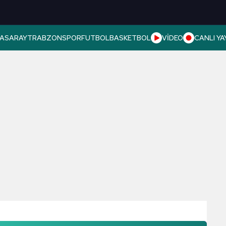
ASARAY
TRABZONSPOR
FUTBOL
BASKETBOL
VİDEO
CANLI YA