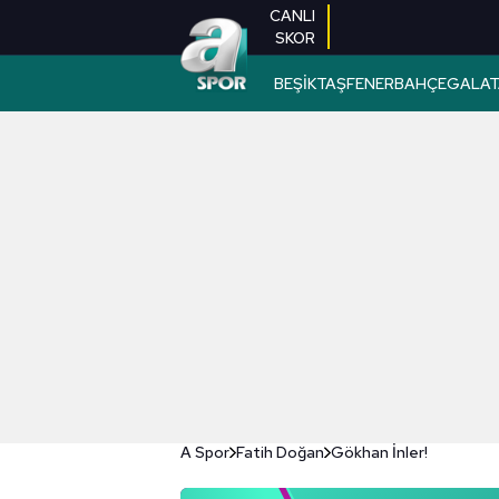
CANLI
SKOR
BEŞİKTAŞ
FENERBAHÇE
GALAT
A Spor
Fatih Doğan
Gökhan İnler!