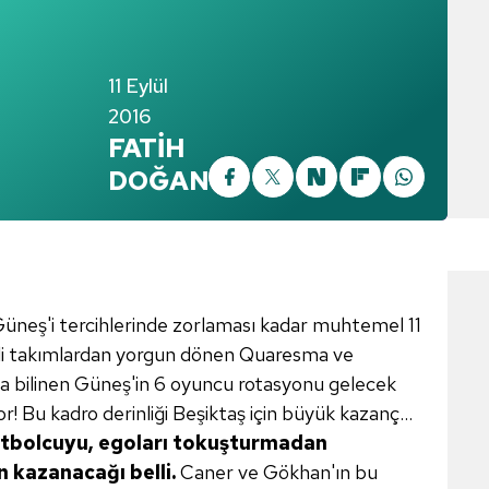
11 Eylül
2016
FATİH
DOĞAN
 Güneş'i tercihlerinde zorlaması kadar muhtemel 11
illi takımlardan yorgun dönen Quaresma ve
ıyla bilinen Güneş'in 6 oyuncu rotasyonu gelecek
r! Bu kadro derinliği Beşiktaş için büyük kazanç...
futbolcuyu, egoları tokuşturmadan
n
kazanacağı belli.
Caner ve Gökhan'ın bu