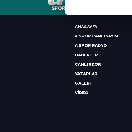
RSS
YAYIN AKIŞI
FREKANSLAR
Her halükârda, kullanıcılar, bu 
Sizlere daha iyi bir hizmet sun
ANASAYFA
çerezler vasıtasıyla çeşitli kiş
A SPOR CANLI YAYIN
amacıyla kullanılmaktadır. Diğer
reklam/pazarlama faaliyetlerinin
A SPOR RADYO
HABERLER
Çerezlere ilişkin tercihlerinizi 
CANLI SKOR
butonuna tıklayabilir,
Çerez Bi
YAZARLAR
6698 sayılı Kişisel Verilerin 
GALERİ
mevzuata uygun olarak kullanılan
VİDEO