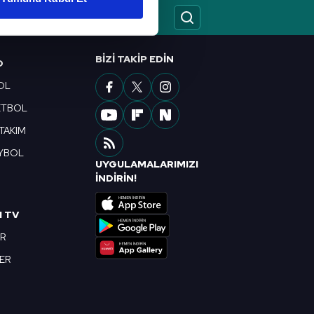
ar gösterilmeyecektir."
çerezler kullanılmaktadır. Bu
BIZI TAKIP EDIN
O
u hizmetlerinin sunulması
OL
i ve sizlere yönelik
nılacaktır.
ETBOL
 TAKIM
kin detaylı bilgi için Ayarlar
YBOL
UYGULAMALARIMIZI
R
İNDİRİN!
ak ve sitemizde ilgili
I TV
OR
BER