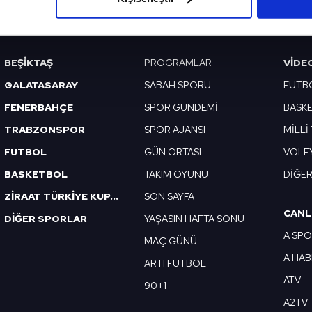
VERI POLITIKASI
GIZLILIK BILDIRIMI
KÜNYE / İLETIŞIM
çerezlere izin vermedikleri takdirde, kullanıcılara hedefli reklaml
abilmek için İnternet Sitemizde kendimize ve üçüncü kişilere ait 
BEŞİKTAŞ
PROGRAMLAR
VIDE
isel verileriniz işlenmekte olup gerekli olan çerezler bilgi toplum
GALATASARAY
SABAH SPORU
FUTB
 çerezler, sitemizin daha işlevsel kılınması ve kişiselleştirilmes
 yapılması, amaçlarıyla sınırlı olarak açık rızanız dahilinde kulla
FENERBAHÇE
SPOR GÜNDEMİ
BASK
TRABZONSPOR
SPOR AJANSI
MİLLİ
aşağıda yer alan panel vasıtasıyla belirleyebilirsiniz. Çerezlere iliş
FUTBOL
GÜN ORTASI
VOLE
lgilendirme Metnimizi
ziyaret edebilirsiniz.
BASKETBOL
TAKIM OYUNU
DİĞE
Korunması Kanunu uyarınca hazırlanmış Aydınlatma Metnimizi okum
ZİRAAT TÜRKİYE KUPASI
SON SAYFA
 çerezlerle ilgili bilgi almak için lütfen
tıklayınız
.
CANL
DİĞER SPORLAR
YAŞASIN HAFTA SONU
A SP
MAÇ GÜNÜ
A HA
ARTI FUTBOL
ATV
90+1
A2TV