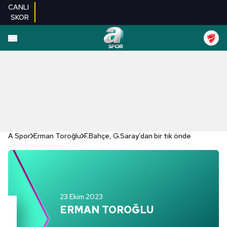
CANLI
SKOR
A Spor
Erman Toroğlu
F.Bahçe, G.Saray’dan bir tık önde
23 Ekim 2023
ERMAN TOROĞLU