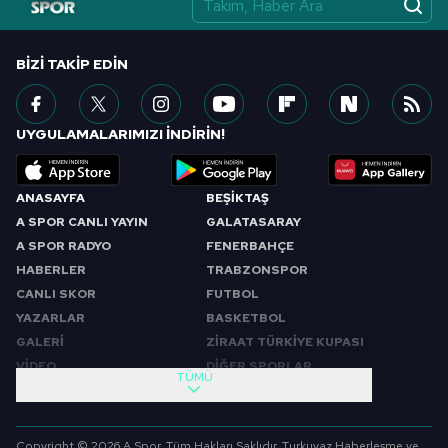
vasıtasıyla belirleyebilirsiniz. Çerezlere ilişkin detaylı bilgi
için Ayarlar butonuna tıklayabilir,
Çerez Bilgilendirme
Metnimizi
ziyaret edebilirsiniz.
BIZI TAKIP EDIN
6698 sayılı Kişisel Verilerin Korunması Kanunu uyarınca
hazırlanmış Aydınlatma Metnimizi okumak ve sitemizde
UYGULAMALARIMIZI İNDİRİN!
ilgili mevzuata uygun olarak kullanılan çerezlerle ilgili bilgi
almak için lütfen
tıklayınız
.
ANASAYFA
BEŞİKTAŞ
A SPOR CANLI YAYIN
GALATASARAY
A SPOR RADYO
FENERBAHÇE
HABERLER
TRABZONSPOR
CANLI SKOR
FUTBOL
YAZARLAR
BASKETBOL
GALERİ
ZİRAAT TÜRKİYE KUPASI
VİDEO
DİĞER SPORLAR
TÜMÜ
PROGRAMLAR
VIDEO
SABAH SPORU
FUTBOL
Copyright © 2026 A Spor. Tüm Hakları Saklıdır. Turkuvaz Haberleşme ve