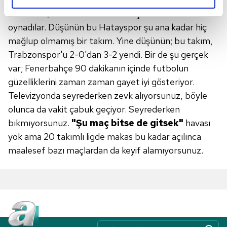
reklamların maliyetlerimizi karşılamak noktasında tek gelir
anlatırsak; sarı-lacivertliler hem çaldılar hem
kalemimiz olduğunu sizlere hatırlatmak isteriz.
oynadılar. Düşünün bu Hatayspor şu ana kadar hiç
mağlup olmamış bir takım. Yine düşünün; bu takım,
Her halükârda, kullanıcılar, bu çerezlere izin vermedikleri
Trabzonspor'u 2-0'dan 3-2 yendi. Bir de şu gerçek
takdirde, kullanıcılara hedefli reklamlar
var; Fenerbahçe 90 dakikanın içinde futbolun
gösterilmeyecektir."
güzelliklerini zaman zaman gayet iyi gösteriyor.
Televizyonda seyrederken zevk alıyorsunuz, böyle
Sizlere daha iyi bir hizmet sunabilmek için İnternet
olunca da vakit çabuk geçiyor. Seyrederken
Sitemizde kendimize ve üçüncü kişilere ait çerezler
kullanılmaktadır. Bu çerezler vasıtasıyla çeşitli kişisel
bıkmıyorsunuz.
"Şu maç bitse de gitsek"
havası
verileriniz işlenmekte olup gerekli olan çerezler bilgi
yok ama 20 takımlı ligde makas bu kadar açılınca
toplumu hizmetlerinin sunulması amacıyla
maalesef bazı maçlardan da keyif alamıyorsunuz.
kullanılmaktadır. Diğer çerezler, sitemizin daha işlevsel
kılınması ve kişiselleştirilmesi ve sizlere yönelik
reklam/pazarlama faaliyetlerinin yapılması, amaçlarıyla
sınırlı olarak açık rızanız dahilinde kullanılacaktır.
Çerezlere ilişkin tercihlerinizi aşağıda yer alan panel