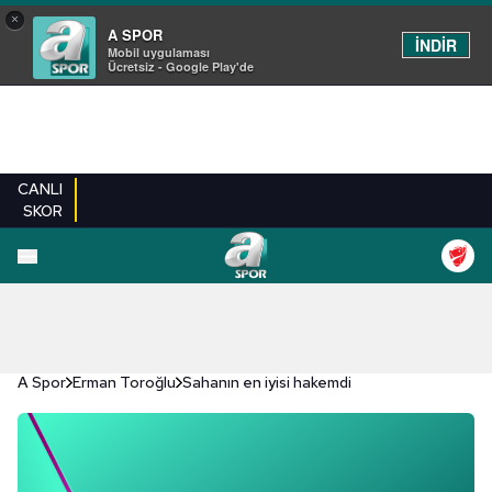
×
A SPOR
İNDİR
Mobil uygulaması
Ücretsiz - Google Play'de
CANLI
SKOR
A Spor
Erman Toroğlu
Sahanın en iyisi hakemdi