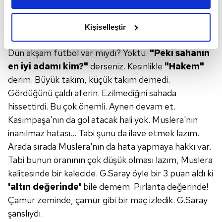
amacımızın size daha iyi bir reklam deneyimi sunmak
kenarlarında o da çok az sayıda olabilir.
Onun
olduğunu ve sizlere en iyi içerikleri sunabilmek adına
haricinde
bu sahada topu tutup, havadan
Kişiselleştir
elimizden gelen çabayı gösterdiğimizi ve bu noktada,
uzun toplarla oynayacaksın.
reklamların maliyetlerimizi karşılamak noktasında tek gelir
Dün akşam futbol var mıydı? Yoktu.
"Peki sahanın
kalemimiz olduğunu sizlere hatırlatmak isteriz.
en iyi adamı kim?"
derseniz. Kesinlikle
"Hakem"
derim. Büyük takım, küçük takım demedi.
Her halükârda, kullanıcılar, bu çerezlere izin vermedikleri
Gördüğünü çaldı aferin. Ezilmediğini sahada
takdirde, kullanıcılara hedefli reklamlar
gösterilmeyecektir."
hissettirdi. Bu çok önemli. Aynen devam et.
Kasımpaşa'nın da gol atacak hali yok. Muslera'nın
Sizlere daha iyi bir hizmet sunabilmek için İnternet
inanılmaz hatası... Tabi şunu da ilave etmek lazım.
Sitemizde kendimize ve üçüncü kişilere ait çerezler
Arada sırada Muslera'nın da hata yapmaya hakkı var.
kullanılmaktadır. Bu çerezler vasıtasıyla çeşitli kişisel
Tabi bunun oranının çok düşük olması lazım, Muslera
verileriniz işlenmekte olup gerekli olan çerezler bilgi
kalitesinde bir kalecide. G.Saray öyle bir 3 puan aldı ki
toplumu hizmetlerinin sunulması amacıyla
'altın
değerinde'
bile demem. Pırlanta değerinde!
kullanılmaktadır. Diğer çerezler, sitemizin daha işlevsel
Çamur zeminde, çamur gibi bir maç izledik. G.Saray
kılınması ve kişiselleştirilmesi ve sizlere yönelik
reklam/pazarlama faaliyetlerinin yapılması, amaçlarıyla
şanslıydı.