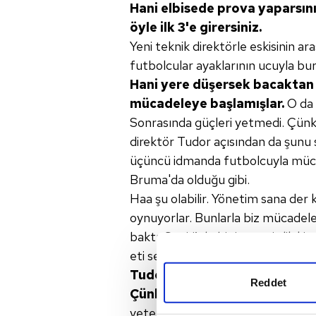
Hani elbisede prova yaparsın
öyle ilk 3'e girersiniz.
Yeni teknik direktörle eskisinin ar
futbolcular ayaklarının ucuyla bu
Hani yere düşersek bacaktan 
mücadeleye
başlamışlar.
O da 
Sonrasında güçleri yetmedi. Çünkü 
direktör Tudor açısından da şunu sö
üçüncü idmanda futbolcuyla müc
Bruma'da olduğu gibi.
Haa şu olabilir. Yönetim sana der
oynuyorlar. Bunlarla biz mücade
baktı. Seni öyle bir işe getirdik k
eti senin kemiği benim" mi dedi 
Tudor'un işi zor.
Reddet
Çünkü burası Karabük
değil.
T
yeter.