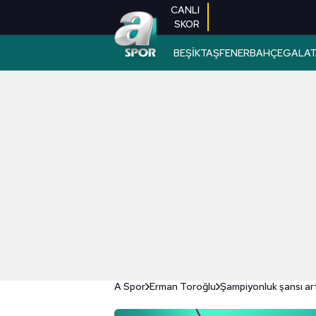
CANLI
SKOR
BEŞİKTAŞ
FENERBAHÇE
GALAT
A Spor
Erman Toroğlu
Şampiyonluk şansı ar