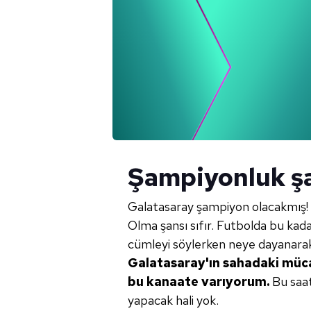
Şampiyonluk şa
Galatasaray şampiyon olacakmış!
Olma şansı sıfır. Futbolda bu kad
cümleyi söylerken neye dayanar
Galatasaray'ın sahadaki
müca
bu kanaate varıyorum.
Bu saa
yapacak hali yok.