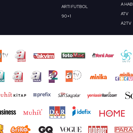
A HA
ARTI FUTBOL
ATV
90+1
A2TV