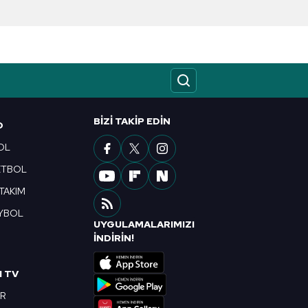
kin detaylı bilgi için Ayarlar
ak ve sitemizde ilgili
BIZI TAKIP EDIN
O
OL
ETBOL
 TAKIM
YBOL
UYGULAMALARIMIZI
R
İNDİRİN!
I TV
OR