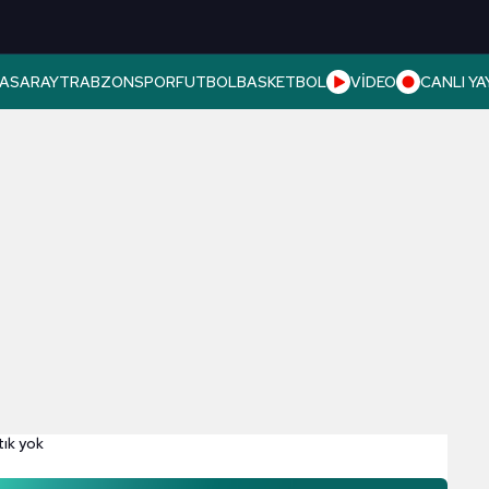
ASARAY
TRABZONSPOR
FUTBOL
BASKETBOL
VİDEO
CANLI YA
tık yok