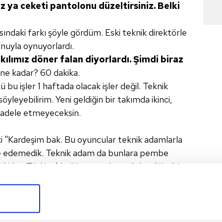
ız ya ceketi pantolonu
düzeltirsiniz. Belki
asındaki farkı şöyle gördüm. Eski teknik direktörle
rnuyla oynuyorlardı.
kılımız
döner falan diyorlardı. Şimdi biraz
ne kadar? 60 dakika.
bu işler 1 haftada olacak işler değil. Teknik
yleyebilirim. Yeni geldiğin bir takımda ikinci,
adele etmeyeceksin.
 ki "Kardeşim bak. Bu oyuncular teknik adamlarla
le edemedik. Teknik adam da bunlara pembe
i eskiden Türkiye'de öğretmenlere söylendiği gibi,
acaba Galatasaray yönetimi? Onu bilemeyiz.
udor'un ne yapacağını
görmemiz için 5 hafta