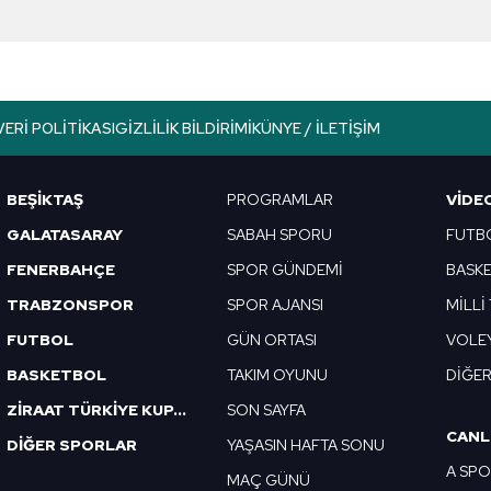
aşağıda yer alan panel vasıtasıyla belirleyebilirsiniz. Çerezlere iliş
lgilendirme Metnimizi
ziyaret edebilirsiniz.
Korunması Kanunu uyarınca hazırlanmış Aydınlatma Metnimizi okum
 çerezlerle ilgili bilgi almak için lütfen
tıklayınız
.
VERI POLITIKASI
GIZLILIK BILDIRIMI
KÜNYE / İLETIŞIM
BEŞİKTAŞ
PROGRAMLAR
VIDE
GALATASARAY
SABAH SPORU
FUTB
FENERBAHÇE
SPOR GÜNDEMİ
BASK
TRABZONSPOR
SPOR AJANSI
MİLLİ
FUTBOL
GÜN ORTASI
VOLE
BASKETBOL
TAKIM OYUNU
DİĞE
ZİRAAT TÜRKİYE KUPASI
SON SAYFA
CANL
DİĞER SPORLAR
YAŞASIN HAFTA SONU
A SP
MAÇ GÜNÜ