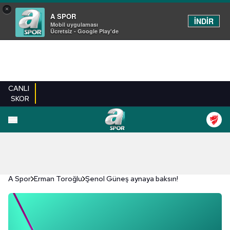
×
A SPOR
İNDİR
Mobil uygulaması
Ücretsiz - Google Play'de
CANLI
SKOR
A Spor
Erman Toroğlu
Şenol Güneş aynaya baksın!