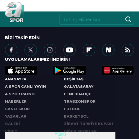
BIZI TAKIP EDIN
UYGULAMALARIMIZI İNDİRİN!
ANASAYFA
BEŞİKTAŞ
A SPOR CANLI YAYIN
GALATASARAY
A SPOR RADYO
FENERBAHÇE
HABERLER
TRABZONSPOR
CANLI SKOR
FUTBOL
YAZARLAR
BASKETBOL
GALERİ
ZİRAAT TÜRKİYE KUPASI
VİDEO
DİĞER SPORLAR
TÜMÜ