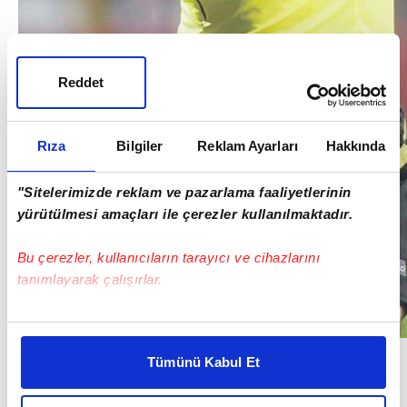
Reddet
Rıza
Bilgiler
Reklam Ayarları
Hakkında
"Sitelerimizde reklam ve pazarlama faaliyetlerinin
yürütülmesi amaçları ile çerezler kullanılmaktadır.
Bu çerezler, kullanıcıların tarayıcı ve cihazlarını
tanımlayarak çalışırlar.
Bu çerezlere izin vermeniz halinde sizlere özel
kişiselleştirilmiş reklamlar sunabilir, sayfalarımızda sizlere
Maç adaletli mi oynanacak, adaletsiz mi oynanacak?
Tümünü Kabul Et
daha iyi reklam deneyimi yaşatabiliriz. Bunu yaparken
Adaletli oynanırsa hak eden kazanacaktır.
Ama
amacımızın size daha iyi bir reklam deneyimi sunmak
"Beşiktaş alırsa, bu lig biterse, bazı kesimler için iyi