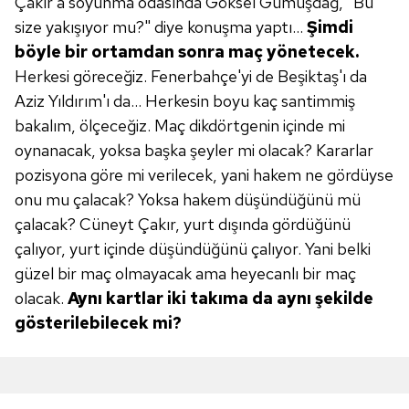
Çakır'a soyunma odasında Göksel Gümüşdağ, "Bu
Çerezlere ilişkin tercihlerinizi aşağıda yer alan panel
size yakışıyor mu?" diye konuşma yaptı...
Şimdi
vasıtasıyla belirleyebilirsiniz. Çerezlere ilişkin detaylı bilgi
böyle bir ortamdan sonra maç yönetecek.
için Ayarlar butonuna tıklayabilir,
Çerez Bilgilendirme
Herkesi göreceğiz. Fenerbahçe'yi de Beşiktaş'ı da
Metnimizi
ziyaret edebilirsiniz.
Aziz Yıldırım'ı da... Herkesin boyu kaç santimmiş
6698 sayılı Kişisel Verilerin Korunması Kanunu uyarınca
bakalım, ölçeceğiz. Maç dikdörtgenin içinde mi
hazırlanmış Aydınlatma Metnimizi okumak ve sitemizde
oynanacak, yoksa başka şeyler mi olacak? Kararlar
ilgili mevzuata uygun olarak kullanılan çerezlerle ilgili bilgi
pozisyona göre mi verilecek, yani hakem ne gördüyse
almak için lütfen
tıklayınız
.
onu mu çalacak? Yoksa hakem düşündüğünü mü
çalacak? Cüneyt Çakır, yurt dışında gördüğünü
çalıyor, yurt içinde düşündüğünü çalıyor. Yani belki
güzel bir maç olmayacak ama heyecanlı bir maç
olacak.
Aynı kartlar iki takıma da aynı şekilde
gösterilebilecek mi?