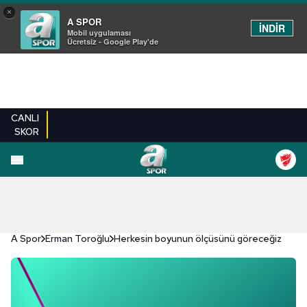
×
A SPOR
İNDİR
Mobil uygulaması
Ücretsiz - Google Play'de
CANLI
SKOR
A Spor
Erman Toroğlu
Herkesin boyunun ölçüsünü göreceğiz