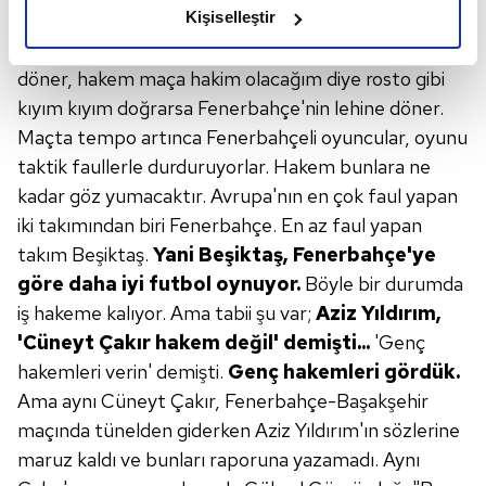
olduğunu ve sizlere en iyi içerikleri sunabilmek adına
olmaz heyecan biter, para biter" derlerse ne olur
Kişiselleştir
elimizden gelen çabayı gösterdiğimizi ve bu noktada,
bilinmez. Maç tempolu oynanırsa Beşiktaş'ın lehine
reklamların maliyetlerimizi karşılamak noktasında tek gelir
döner, hakem maça hakim olacağım diye rosto gibi
kalemimiz olduğunu sizlere hatırlatmak isteriz.
kıyım kıyım doğrarsa Fenerbahçe'nin lehine döner.
Maçta tempo artınca Fenerbahçeli oyuncular, oyunu
Her halükârda, kullanıcılar, bu çerezlere izin vermedikleri
takdirde, kullanıcılara hedefli reklamlar
taktik faullerle durduruyorlar. Hakem bunlara ne
gösterilmeyecektir."
kadar göz yumacaktır. Avrupa'nın en çok faul yapan
iki takımından biri Fenerbahçe. En az faul yapan
Sizlere daha iyi bir hizmet sunabilmek için İnternet
takım Beşiktaş.
Yani Beşiktaş, Fenerbahçe'ye
Sitemizde kendimize ve üçüncü kişilere ait çerezler
göre daha iyi futbol oynuyor.
Böyle bir durumda
kullanılmaktadır. Bu çerezler vasıtasıyla çeşitli kişisel
iş hakeme kalıyor. Ama tabii şu var;
Aziz Yıldırım,
verileriniz işlenmekte olup gerekli olan çerezler bilgi
'Cüneyt Çakır hakem değil' demişti...
'Genç
toplumu hizmetlerinin sunulması amacıyla
hakemleri verin' demişti.
Genç hakemleri gördük.
kullanılmaktadır. Diğer çerezler, sitemizin daha işlevsel
kılınması ve kişiselleştirilmesi ve sizlere yönelik
Ama aynı Cüneyt Çakır, Fenerbahçe-Başakşehir
reklam/pazarlama faaliyetlerinin yapılması, amaçlarıyla
maçında tünelden giderken Aziz Yıldırım'ın sözlerine
sınırlı olarak açık rızanız dahilinde kullanılacaktır.
maruz kaldı ve bunları raporuna yazamadı. Aynı