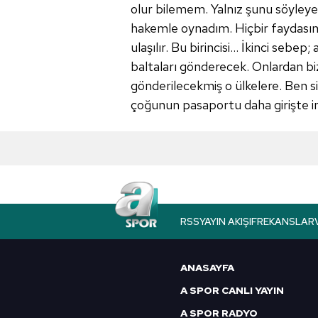
olur bilemem. Yalnız şunu söyley
hakemle oynadım. Hiçbir faydasın
ulaşılır. Bu birincisi... İkinci sebe
baltaları gönderecek. Onlardan b
gönderilecekmiş o ülkelere. Ben s
çoğunun pasaportu daha girişte im
RSS
YAYIN AKIŞI
FREKANSLAR
ANASAYFA
A SPOR CANLI YAYIN
A SPOR RADYO