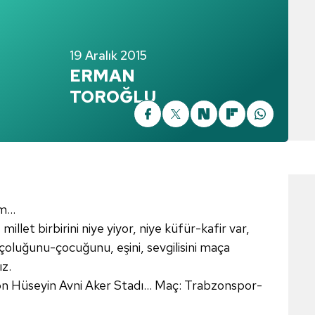
19 Aralık 2015
ERMAN
TOROĞLU
...
illet birbirini niye yiyor, niye küfür-kafir var,
 çoluğunu-çocuğunu, eşini, sevgilisini maça
z.
bzon Hüseyin Avni Aker Stadı... Maç: Trabzonspor-