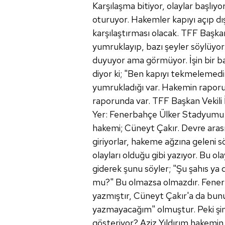
Karşılaşma bitiyor, olaylar başlıyo
oturuyor. Hakemler kapıyı açıp dış
karşılaştırması olacak. TFF Başka
yumruklayıp, bazı şeyler söylüyor..
duyuyor ama görmüyor. İşin bir ba
diyor ki; "Ben kapıyı tekmelemed
yumrukladığı var. Hakemin raporu
raporunda var. TFF Başkan Vekili İb
Yer: Fenerbahçe Ülker Stadyumu..
hakemi; Cüneyt Çakır. Devre arası 
giriyorlar, hakeme ağzına geleni s
olayları olduğu gibi yazıyor. Bu o
giderek şunu söyler; "Şu şahıs ya d
mu?" Bu olmazsa olmazdır. Fenerba
yazmıştır, Cüneyt Çakır'a da bunu
yazmayacağım" olmuştur. Peki şim
gösteriyor? Aziz Yıldırım hakemi