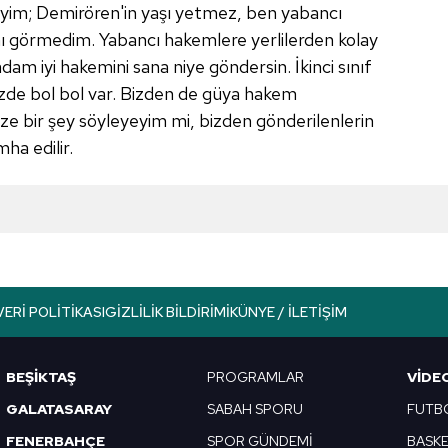
eyim; Demirören'in yaşı yetmez, ben yabancı
ı görmedim. Yabancı hakemlere yerlilerden kolay
p; adam iyi hakemini sana niye göndersin. İkinci sınıf
izde bol bol var. Bizden de güya hakem
ize bir şey söyleyeyim mi, bizden gönderilenlerin
ha edilir.
VERI POLITIKASI
GIZLILIK BILDIRIMI
KÜNYE / İLETIŞIM
BEŞİKTAŞ
PROGRAMLAR
VIDE
GALATASARAY
SABAH SPORU
FUTB
FENERBAHÇE
SPOR GÜNDEMİ
BASK