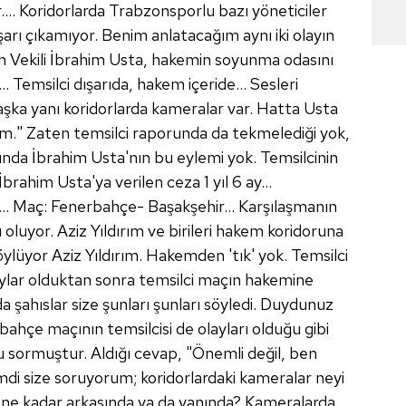
r.... Koridorlarda Trabzonsporlu bazı yöneticiler
arı çıkamıyor. Benim anlatacağım aynı iki olayın
n Vekili İbrahim Usta, hakemin soyunma odasını
. Temsilci dışarıda, hakem içeride... Sesleri
şka yanı koridorlarda kameralar var. Hatta Usta
im." Zaten temsilci raporunda da tekmelediği yok,
nda İbrahim Usta'nın bu eylemi yok. Temsilcinin
rahim Usta'ya verilen ceza 1 yıl 6 ay...
. Maç: Fenerbahçe- Başakşehir... Karşılaşmanın
oluyor. Aziz Yıldırım ve birileri hakem koridoruna
öylüyor Aziz Yıldırım. Hakemden 'tık' yok. Temsilci
laylar olduktan sonra temsilci maçın hakemine
a şahıslar size şunları şunları söyledi. Duydunuz
hçe maçının temsilcisi de olayları olduğu gibi
 sormuştur. Aldığı cevap, "Önemli değil, ben
di size soruyorum; koridorlardaki kameralar neyi
n ne kadar arkasında ya da yanında? Kameralarda