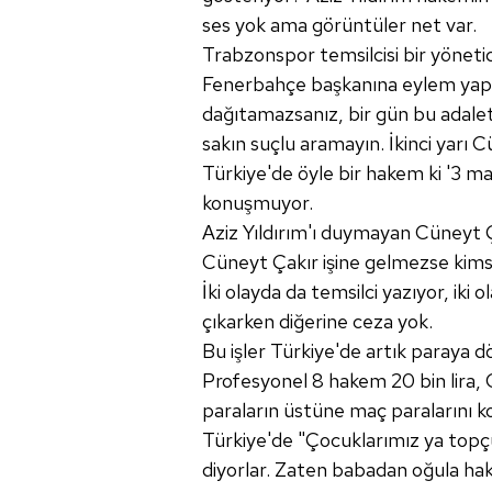
ses yok ama görüntüler net var.
Trabzonspor temsilcisi bir yönetic
Fenerbahçe başkanına eylem yapılm
dağıtamazsanız, bir gün bu adaleti 
sakın suçlu aramayın. İkinci yarı C
Türkiye'de öyle bir hakem ki '3
konuşmuyor.
Aziz Yıldırım'ı duymayan Cüneyt Ç
Cüneyt Çakır işine gelmezse kim
İki olayda da temsilci yazıyor, iki 
çıkarken diğerine ceza yok.
Bu işler Türkiye'de artık paraya d
Profesyonel 8 hakem 20 bin lira, Cü
paraların üstüne maç paralarını k
Türkiye'de "Çocuklarımız ya topçu
diyorlar. Zaten babadan oğula ha