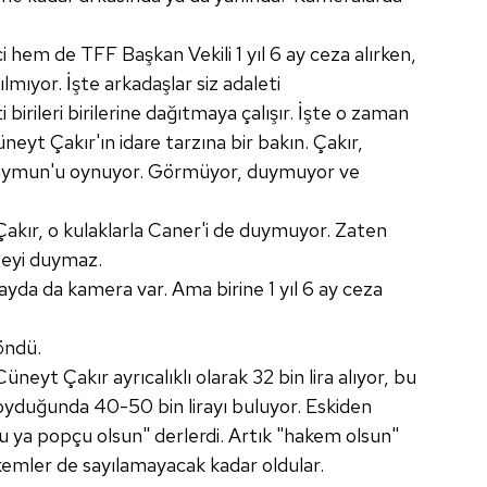
i hem de TFF Başkan Vekili 1 yıl 6 ay ceza alırken,
ıyor. İşte arkadaşlar siz adaleti
birileri birilerine dağıtmaya çalışır. İşte o zaman
üneyt Çakır'ın idare tarzına bir bakın. Çakır,
 maymun'u oynuyor. Görmüyor, duymuyor ve
akır, o kulaklarla Caner'i de duymuyor. Zaten
seyi duymaz.
olayda da kamera var. Ama birine 1 yıl 6 ay ceza
öndü.
neyt Çakır ayrıcalıklı olarak 32 bin lira alıyor, bu
oyduğunda 40-50 bin lirayı buluyor. Eskiden
 ya popçu olsun" derlerdi. Artık "hakem olsun"
kemler de sayılamayacak kadar oldular.