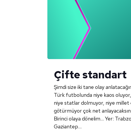
Çifte standart
Şimdi size iki tane olay anlatacağım
Türk futbolunda niye kaos oluyor, m
niye statlar dolmuyor, niye millet
götürmüyor çok net anlayacaksını
Birinci olaya dönelim... Yer: Tra
Gaziantep...