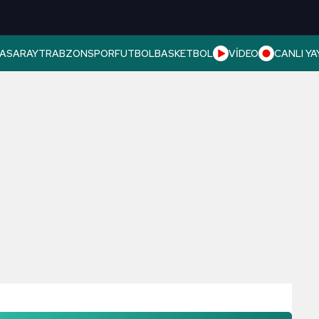
ASARAY
TRABZONSPOR
FUTBOL
BASKETBOL
VİDEO
CANLI YA