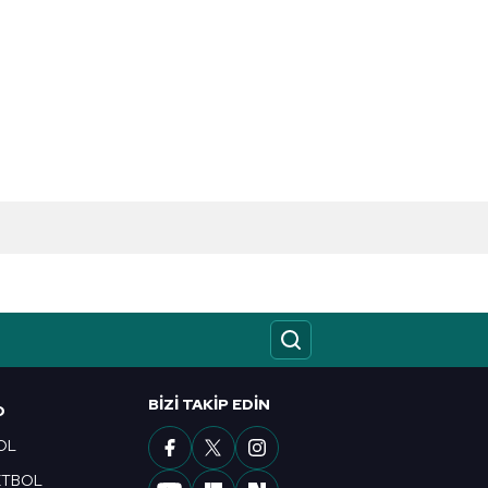
BIZI TAKIP EDIN
O
OL
ETBOL