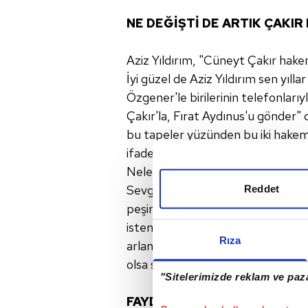
NE DEĞİŞTİ DE ARTIK ÇAKI
Aziz Yıldırım, "Cüneyt Çakır hakem
İyi güzel de Aziz Yıldırım sen yıl
Özgener'le birilerinin telefonla
Çakır'la, Fırat Aydınus'u gönder"
bu tapeler yüzünden bu iki hakem 
ifade verdiler mi? O zaman çok is
Neler değişti? Bilmediğimiz birşe
Sevgili okuyucular Türkiye'de bunla
Reddet
peşinde. Kimseyle kötü olmak istem
istemezler. Zaten aldıkları bin l
Rıza
arlanmadan bu çocukların işlerine s
olsa size perde arkasını anlatıyoru
"Sitelerimizde reklam ve paza
FAYDALARI YOK ZARARLARI