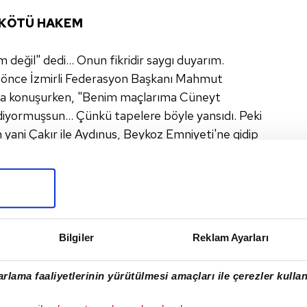
R KÖTÜ HAKEM
 değil" dedi... Onun fikridir saygı duyarım.
lar önce İzmirli Federasyon Başkanı Mahmut
rıyla konuşurken, "Benim maçlarıma Cüneyt
 diyormuşsun... Çünkü tapelere böyle yansıdı. Peki
yani Çakır ile Aydınus, Beykoz Emniyeti'ne gidip
tediğin bu hakemleri şimdi neden istemiyorsun.
yler mi var acabaaaaaaa?
r oluyor... Bakmayın siz basının bir kısmı yağcılık
ezler. Bir kısmı da korkarlar, işten atılmak
ira para. Çünkü bazı kulüp başkanları utanmadan
Bilgiler
Reklam Ayarları
on verdiriyorlar. Sevgili okuyucular, ara sıra da
m. Hepinize hayırlı günler.
rlama faaliyetlerinin yürütülmesi amaçları ile çerezler kullan
 ÇOK