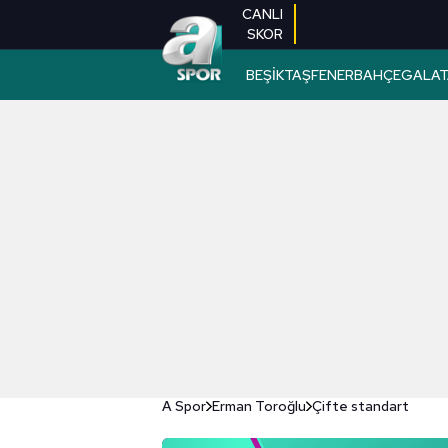
CANLI
SKOR
BEŞİKTAŞ
FENERBAHÇE
GALAT
A Spor
Erman Toroğlu
Çifte standart