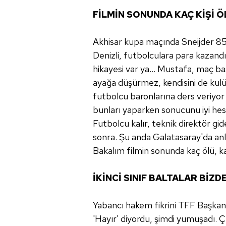
FİLMİN SONUNDA KAÇ KİŞİ 
Akhisar kupa maçında Sneijder 85
Denizli, futbolculara para kazandır
hikayesi var ya... Mustafa, maç baş
ayağa düşürmez, kendisini de kul
futbolcu baronlarına ders veriyor 
bunları yaparken sonucunu iyi hes
Futbolcu kalır, teknik direktör gi
sonra. Şu anda Galatasaray'da anl
Bakalım filmin sonunda kaç ölü, ka
İKİNCİ SINIF BALTALAR BİZD
Yabancı hakem fikrini TFF Başkanı
'Hayır' diyordu, şimdi yumuşadı. 