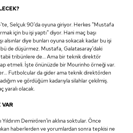
ÖLECEK?
'te, Selçuk 90'da oyuna giriyor. Herkes "Mustafa
mak için bu işi yaptı" diyor. Hani maç başı
ı alsınlar diye bunları oyuna sokacak kadar bu işi
übü de düşürmez. Mustafa, Galatasaray'daki
tabii tribünlere de... Ama bir teknik direktör
ap etmeli. İşte önünüzde bir Mourinho örneği var.
der... Futbolcular da gider ama teknik direktörden
adığım ve gördüğüm kadarıyla silahlar çekilmiş.
ç yaralı olacak.
E VAR
 Yıldırım Demirören'in aklına soktular. Önce
Çıkan haberlerden ve yorumlardan sonra tepkisi ne