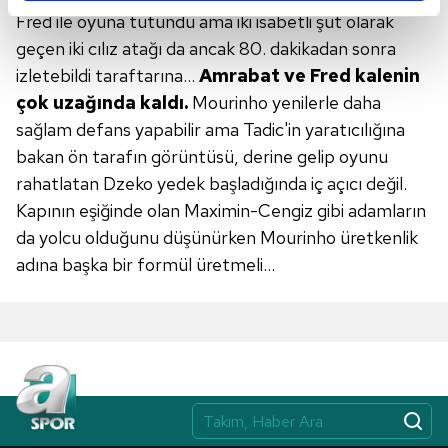
reklamların maliyetlerimizi karşılamak noktasında tek gelir
Fred ile oyuna tutundu ama iki isabetli şut olarak
kalemimiz olduğunu sizlere hatırlatmak isteriz.
geçen iki cılız atağı da ancak 80. dakikadan sonra
izletebildi taraftarına…
Amrabat ve Fred kalenin
Her halükârda, kullanıcılar, bu çerezlere izin vermedikleri
çok
uzağında kaldı.
Mourinho yenilerle daha
takdirde, kullanıcılara hedefli reklamlar
sağlam defans yapabilir ama Tadic'in yaratıcılığına
gösterilmeyecektir."
bakan ön tarafın görüntüsü, derine gelip oyunu
Sizlere daha iyi bir hizmet sunabilmek için İnternet
rahatlatan Dzeko yedek başladığında iç açıcı değil.
Sitemizde kendimize ve üçüncü kişilere ait çerezler
Kapının eşiğinde olan Maximin-Cengiz gibi adamların
kullanılmaktadır. Bu çerezler vasıtasıyla çeşitli kişisel
da yolcu olduğunu düşünürken Mourinho üretkenlik
verileriniz işlenmekte olup gerekli olan çerezler bilgi
adına başka bir formül üretmeli…
toplumu hizmetlerinin sunulması amacıyla
kullanılmaktadır. Diğer çerezler, sitemizin daha işlevsel
kılınması ve kişiselleştirilmesi ve sizlere yönelik
reklam/pazarlama faaliyetlerinin yapılması, amaçlarıyla
sınırlı olarak açık rızanız dahilinde kullanılacaktır.
Çerezlere ilişkin tercihlerinizi aşağıda yer alan panel
vasıtasıyla belirleyebilirsiniz. Çerezlere ilişkin detaylı bilgi