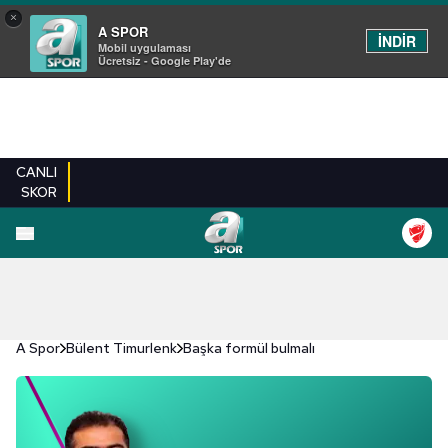
×
A SPOR
İNDİR
Mobil uygulaması
Ücretsiz - Google Play'de
CANLI
SKOR
A Spor
Bülent Timurlenk
Başka formül bulmalı