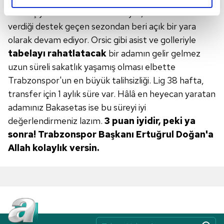
uzaklaşıyor. Santrfor beslenmiyor, iki bekin hücuma
reklamların maliyetlerimizi karşılamak noktasında tek gelir
kalemimiz olduğunu sizlere hatırlatmak isteriz.
verdiği destek geçen sezondan beri açık bir yara
olarak devam ediyor. Orsic gibi asist ve golleriyle
Her halükârda, kullanıcılar, bu çerezlere izin vermedikleri
tabelayı rahatlatacak
bir adamın gelir gelmez
takdirde, kullanıcılara hedefli reklamlar
uzun süreli sakatlık yaşamış olması elbette
gösterilmeyecektir."
Trabzonspor'un en büyük talihsizliği. Lig 38 hafta,
transfer için 1 aylık süre var. Hâlâ en heyecan yaratan
Sizlere daha iyi bir hizmet sunabilmek için İnternet
adamınız Bakasetas ise bu süreyi iyi
Sitemizde kendimize ve üçüncü kişilere ait çerezler
değerlendirmeniz lazım.
3 puan iyidir, peki ya
kullanılmaktadır. Bu çerezler vasıtasıyla çeşitli kişisel
verileriniz işlenmekte olup gerekli olan çerezler bilgi
sonra!
Trabzonspor Başkanı Ertuğrul
Doğan'a
toplumu hizmetlerinin sunulması amacıyla
Allah kolaylık versin.
kullanılmaktadır. Diğer çerezler, sitemizin daha işlevsel
kılınması ve kişiselleştirilmesi ve sizlere yönelik
reklam/pazarlama faaliyetlerinin yapılması, amaçlarıyla
sınırlı olarak açık rızanız dahilinde kullanılacaktır.
Çerezlere ilişkin tercihlerinizi aşağıda yer alan panel