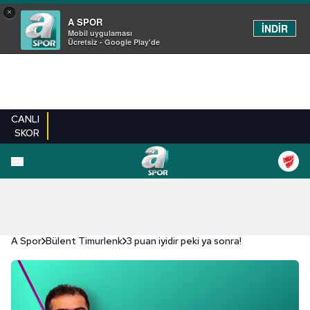
×
A SPOR
İNDİR
Mobil uygulaması
Ücretsiz - Google Play'de
CANLI
SKOR
A Spor
Bülent Timurlenk
3 puan iyidir peki ya sonra!