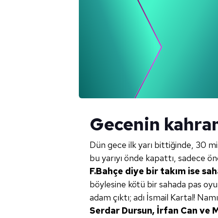
Gecenin kahram
Dün gece ilk yarı bittiğinde, 30 m
bu yarıyı önde kapattı, sadece ö
F.Bahçe diye bir takım ise sa
böylesine kötü bir sahada pas oyun
adam çıktı; adı İsmail Kartal! Namı 
Serdar Dursun, İrfan Can ve 