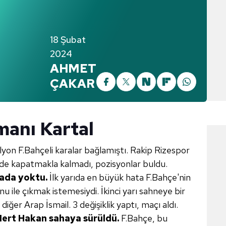
18 Şubat
2024
AHMET
ÇAKAR
anı Kartal
ilyon F.Bahçeli karalar bağlamıştı. Rakip Rizespor
nde kapatmakla kalmadı, pozisyonlar buldu.
hada yoktu.
İlk yarıda en büyük hata F.Bahçe'nin
u ile çıkmak istemesiydi. İkinci yarı sahneye bir
diğer Arap İsmail. 3 değişiklik yaptı, maçı aldı.
Mert Hakan sahaya sürüldü.
F.Bahçe, bu