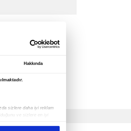
Hakkında
ılmaktadır.
ızda sizlere daha iyi reklam
duğunu ve sizlere en iyi
liyetlerimizi karşılamak