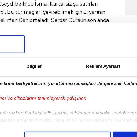
eydi belki de İsmail Kartal siz şu satırları
. Bu tür maçları çevirebilmek için 2. yarının
a! İrfan Can ortaladı, Serdar Dursun son anda
 döndürdü. Ardından Mert Hakan, çok güzel bir
aktı o da iyi vurup F.Bahçe'yi öne geçirdi.
Ve
n Can skoru pekiştirdi. Dün gecenin
iştik. Devre arasında oyuna soktuğu 3
lundular.
Ya gol attılar ya asist yaptılar. İşte
Bilgiler
Reklam Ayarları
kler sonrası F.Bahçe maçı kazandı. İsmail Hoca
öyle değişiklikler mi olur kardeşim'
derler,
rlama faaliyetlerinin yürütülmesi amaçları ile çerezler kullan
e lige veda edebileceği gece şimdi psikolojik
Kardeşleri kutluyorum. Böylesine ağır bir
yıcı ve cihazlarını tanımlayarak çalışırlar.
de sizlere özel kişiselleştirilmiş reklamlar sunabilir, sayfalarım
aparken amacımızın size daha iyi bir reklam deneyimi sunmak ol
imizden gelen çabayı gösterdiğimizi ve bu noktada, reklamların ma
olduğunu sizlere hatırlatmak isteriz.