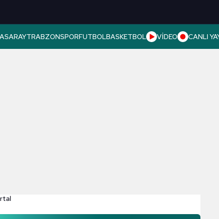
ASARAY
TRABZONSPOR
FUTBOL
BASKETBOL
VİDEO
CANLI YA
rtal