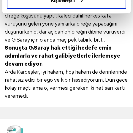
Kişiselleştir
elimizden gelen çabayı gösterdiğimizi ve bu noktada,
yapmak üzere kafasını kaldırdığında İcardi, arka
reklamların maliyetlerimizi karşılamak noktasında tek gelir
direğe koşusunu yaptı, kaleci dahil herkes kafa
kalemimiz olduğunu sizlere hatırlatmak isteriz.
vuruşunu gelen yöne yani arka direğe yapacağını
düşünürken o, dar açıdan ön direğin dibine vuruverdi
Her halükârda, kullanıcılar, bu çerezlere izin vermedikleri
ve G.Saray için o anda maç pek tabii ki bitti.
takdirde, kullanıcılara hedefli reklamlar
gösterilmeyecektir."
Sonuçta G.Saray hak
ettiği hedefe emin
adımlarla ve rahat galibiyetlerle
ilerlemeye
Sizlere daha iyi bir hizmet sunabilmek için İnternet
devam ediyor.
Sitemizde kendimize ve üçüncü kişilere ait çerezler
Arda Kardeşler, iyi hakem, hoş hakem de derinlerinde
kullanılmaktadır. Bu çerezler vasıtasıyla çeşitli kişisel
rahatsız edici bir ego ve kibir hissediyorum. Dün gece
verileriniz işlenmekte olup gerekli olan çerezler bilgi
kolay maçtı ama o, vermesi gereken iki net sarı kartı
toplumu hizmetlerinin sunulması amacıyla
veremedi.
kullanılmaktadır. Diğer çerezler, sitemizin daha işlevsel
kılınması ve kişiselleştirilmesi ve sizlere yönelik
reklam/pazarlama faaliyetlerinin yapılması, amaçlarıyla
sınırlı olarak açık rızanız dahilinde kullanılacaktır.
Çerezlere ilişkin tercihlerinizi aşağıda yer alan panel