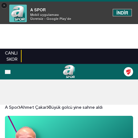
×
A SPOR
İNDİR
Mobil uygulaması
Ücretsiz - Google Play'de
CANLI
SKOR
A Spor
Ahmet Çakar
Büyük golcü yine sahne aldı