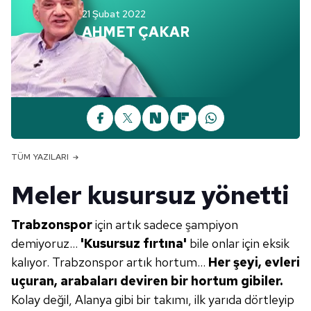
21 Şubat 2022
AHMET ÇAKAR
TÜM YAZILARI
Meler kusursuz yönetti
Trabzonspor
için artık sadece şampiyon
demiyoruz...
'Kusursuz fırtı
na'
bile onlar için eksik
kalıyor. Trabzonspor artık hortum...
Her şeyi,
evleri
uçuran, arabaları deviren
bir hortum gibiler.
Kolay değil, Alanya gibi bir takımı, ilk yarıda dörtleyip