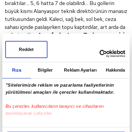
bıraktılar... 5, 6 hatta 7 de olabilirdi... Bu gollerin
büyük kısmı Alanyaspor teknik direktörünün manasız
tutkusundan geldi. Kaleci, sağ bek, sol bek, ceza
sahası içinde paslaşırken topu kaptırdılar, art arda da
golleri yediler.
Ama fark etmez, Trabzonspor işi
kafada da bitirmiş.
Konyaspor'u yendikten sonra
Reddet
'Bu iş tamam'
demişler, dün de şov yaptılar.
Türkiye'nin en iyi taktik disiplin anlayışı kesinlikle
Trabzonspor'da... En yüksek forvet gücü de onlarda.
Rıza
Bilgiler
Reklam Ayarları
Hakkında
Puan farkı da ağır şekilde onlarda olunca bu sene işte
o sene oluverdi.
Halil Umut Meler
için kolay
"Sitelerimizde reklam ve pazarlama faaliyetlerinin
maçtı. Hiçbir problem
yaşamadan ve
yürütülmesi amaçları ile çerezler kullanılmaktadır.
yaşatmadan o da
kusursuz yönetim gösterdi.
Bu çerezler, kullanıcıların tarayıcı ve cihazlarını
tanımlayarak çalışırlar.
İKİ PENALTIDA DA DOĞRU KARAR VERDİ
Fenerbahçe'ye
gelince yendiler, çok iyi
Bu çerezlere izin vermeniz halinde sizlere özel
oynamadılar, 3 puanı aldılar ama artık Fenerbahçe'de