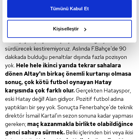
kişiselleştirilmiş reklamlar sunabilir, sayfalarımızda sizlere
gündem; Ali Koç falan değil!
Başta Arda Güler
Tümünü Kabul Et
daha iyi reklam deneyimi yaşatabiliriz. Bunu yaparken
olmak üzere birkaç genç futbolcu…
Artık
amacımızın size daha iyi bir reklam deneyimi sunmak
seyirci hiçbir hedefi kalmamış F.Bahçe'de
olduğunu ve sizlere en iyi içerikleri sunabilmek adına
Kişiselleştir
gençleri ile övünüyor.
Arda'ya baktığımızda
elimizden gelen çabayı gösterdiğimizi ve bu noktada,
kumaşı çok iyi. Çok da iyi oynadı ama gelişimini nasıl
reklamların maliyetlerimizi karşılamak noktasında tek gelir
kalemimiz olduğunu sizlere hatırlatmak isteriz.
sürdürecek kestiremiyoruz. Aslında F.Bahçe'de 90
dakikada bulduğu penaltılar dışında fazla pozisyon
Her halükârda, kullanıcılar, bu çerezlere izin vermedikleri
yok.
Hele hele ikinci yarıda tekrar
sahalara
takdirde, kullanıcılara hedefli reklamlar
dönen Altay'ın birkaç önemli
kurtarışı olmasa
gösterilmeyecektir."
sonuç, çok kötü futbol oynayan
Hatay
karşısında çok farklı olur.
Gerçekten Hatayspor,
Sizlere daha iyi bir hizmet sunabilmek için İnternet
eski Hatay değil! Alan gidiyor. Pozitif futbol adına
Sitemizde kendimize ve üçüncü kişilere ait çerezler
yaptıkları bir şey yok. Sonuçta Fenerbahçe'de teknik
kullanılmaktadır. Bu çerezler vasıtasıyla çeşitli kişisel
verileriniz işlenmekte olup gerekli olan çerezler bilgi
direktör İsmail Kartal'ın sezon sonuna kadar yapması
toplumu hizmetlerinin sunulması amacıyla
gereken;
maç kazanmakla birlikte olabildiğince
kullanılmaktadır. Diğer çerezler, sitemizin daha işlevsel
genci sahaya sürmek.
Belki içlerinden biri veya ikisi
kılınması ve kişiselleştirilmesi ve sizlere yönelik