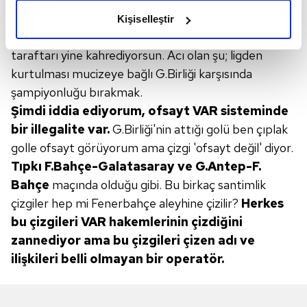
olduğunu ve sizlere en iyi içerikleri sunabilmek adına
Trilyonlarca
para harca, amatör takımın
Kişiselleştir
elimizden gelen çabayı gösterdiğimizi ve bu noktada,
yapmayacağı hatalarla
pozisyon ver. Pek tabii ki
reklamların maliyetlerimizi karşılamak noktasında tek gelir
taraftarı yine kahrediyorsun.
Acı olan şu; ligden
kalemimiz olduğunu sizlere hatırlatmak isteriz.
kurtulması mucizeye
bağlı G.Birliği karşısında
şampiyonluğu bırakmak.
Her halükârda, kullanıcılar, bu çerezlere izin vermedikleri
Şimdi iddia ediyorum, ofsayt VAR sisteminde
takdirde, kullanıcılara hedefli reklamlar
gösterilmeyecektir."
bir illegalite var.
G.Birliği'nin
attığı golü ben çıplak
golle ofsayt görüyorum
ama çizgi 'ofsayt değil' diyor.
Sizlere daha iyi bir hizmet sunabilmek için İnternet
Tıpkı
F.Bahçe-Galatasaray ve G.Antep-F.
Sitemizde kendimize ve üçüncü kişilere ait çerezler
Bahçe
maçında olduğu gibi. Bu birkaç
santimlik
kullanılmaktadır. Bu çerezler vasıtasıyla çeşitli kişisel
çizgiler hep mi Fenerbahçe
aleyhine çizilir?
Herkes
verileriniz işlenmekte olup gerekli olan çerezler bilgi
bu çizgileri
VAR hakemlerinin çizdiğini
toplumu hizmetlerinin sunulması amacıyla
zannediyor
ama bu çizgileri çizen adı ve
kullanılmaktadır. Diğer çerezler, sitemizin daha işlevsel
ilişkileri
belli olmayan bir operatör.
kılınması ve kişiselleştirilmesi ve sizlere yönelik
reklam/pazarlama faaliyetlerinin yapılması, amaçlarıyla
sınırlı olarak açık rızanız dahilinde kullanılacaktır.