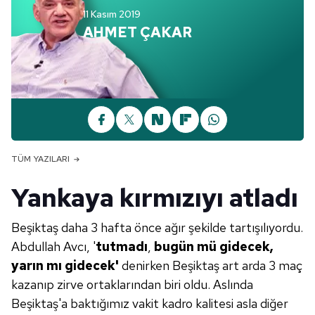
11 Kasım 2019
AHMET ÇAKAR
TÜM YAZILARI
Yankaya kırmızıyı atladı
Beşiktaş daha 3 hafta önce ağır şekilde tartışılıyordu.
Abdullah Avcı, '
tutma
dı
,
bugün mü gidecek,
yarın mı gidecek'
denirken Beşiktaş art arda 3 maç
kazanıp zirve ortaklarından biri oldu. Aslında
Beşiktaş'a baktığımız vakit kadro kalitesi asla diğer