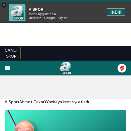
×
A SPOR
İNDİR
Mobil uygulaması
Ücretsiz - Google Play'de
CANLI
SKOR
A Spor
Ahmet Çakar
Yankaya kırmızıyı atladı