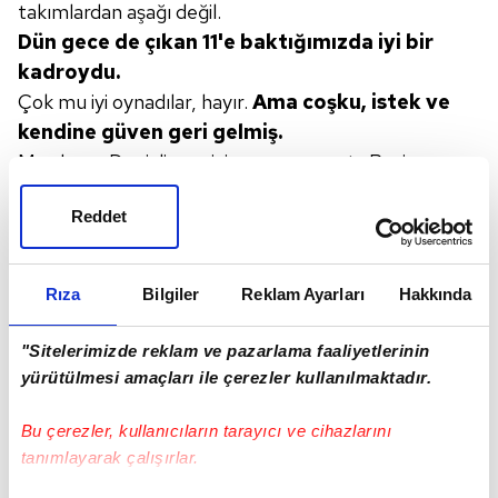
takımlardan aşağı değil.
Dün gece de çıkan 11'e
baktığımızda iyi bir
kadroydu.
Çok mu iyi oynadılar, hayır.
Ama
coşku, istek ve
kendine güven
geri gelmiş.
Maç boyu Denizlispor iyi savunma yaptı. Pozisyon
bulmakta, araya oynamakta zorlanan Beşiktaş, bazı
Reddet
şanslar yakalasa da özellikle Burak'ı iyi kullanamadı.
İlk 11'e baktığımızda yılların sol beki Caner sağ önde
ve yine yılların oyun kurucusu Ljajic de solda başladı.
Rıza
Bilgiler
Reklam Ayarları
Hakkında
Tabii maç içinde pozisyonlar değişti. Ama bazı
oyuncular takıma alıştığında Beşiktaş daha da iyi
"Sitelerimizde reklam ve pazarlama faaliyetlerinin
olacak. Örneğin Diaby, iyi oyuncu. Örneğin Elneny...
yürütülmesi amaçları ile çerezler kullanılmaktadır.
Zaten Arsenal'den gelerek kalitesini ispat etti.
Üstelik bence bireysel
kalitede en başarılı
Bu çerezler, kullanıcıların tarayıcı ve cihazlarını
tanımlayarak çalışırlar.
defans da
Beşiktaş'ta.
İlk yarıda bazı pozisyonlar var ama sıkışıklık devam