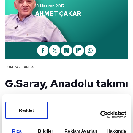
10 Haziran 2017
AHMET ÇAKAR
TÜM YAZILARI
G.Saray, Anadolu takımı
değildir!
Reddet
Tudor
Rıza
Bilgiler
Reklam Ayarları
Hakkında