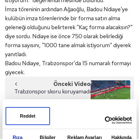
istiyorum." değerlendirmesinde bulundu.
İmza töreninin ardından Ağaoğlu, Badou Ndiaye'ye
kulübün imza törenlerinde bir forma satın alma
geleneği olduğunu belirterek "Kaç forma alacaksın?"
diye sordu. Ndiaye ise önce 750 olarak belirlediği
forma sayısını, "1000 tane almak istiyorum" diyerek
yanıtladı.
Badou Ndiaye, Trabzonspor'da 15 numaralı formayı
giyecek.
Önceki Video
Trabzonspor skoru koruyamadı
Reddet
Sonraki Video
Trabzonspor Ndiaye'nin
maliyetini açıkladı
Rıza
Bilgiler
Reklam Ayarları
Hakkında