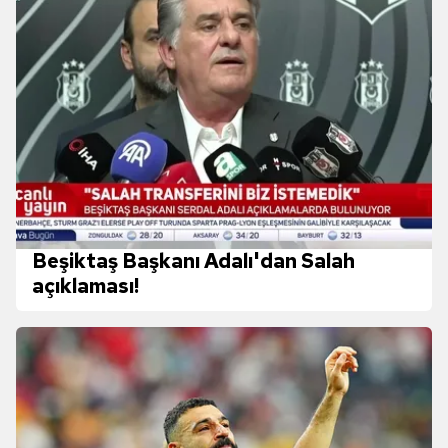
ilgili mevzuata uygun olarak kullanılan çerezlerle ilgili bilgi
almak için lütfen
tıklayınız
.
Beşiktaş Başkanı Adalı'dan Salah
açıklaması!