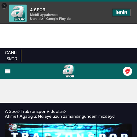
×
A SPOR
İNDİR
Mobil uygulaması
Ücretsiz - Google Play'de
CANLI
SKOR
FUTBOL
BASKETBOL
VOLEYBOL
MILLI TAKIM
PROGRAMLAR
DIĞE
A Spor
Trabzonspor Videoları
Ahmet Ağaoğlu: Ndiaye uzun zamandır gündemimizdeydi