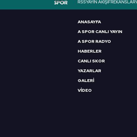
RSS
YAYIN AKIŞI
FREKANSLAR
6698 sayılı Kişisel Verilerin 
mevzuata uygun olarak kullanılan
ANASAYFA
A SPOR CANLI YAYIN
A SPOR RADYO
HABERLER
CANLI SKOR
YAZARLAR
GALERİ
VİDEO