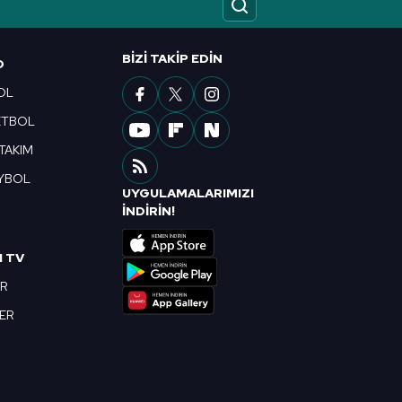
ak ve sitemizde ilgili
BIZI TAKIP EDIN
O
OL
ETBOL
 TAKIM
YBOL
UYGULAMALARIMIZI
R
İNDİRİN!
I TV
OR
BER