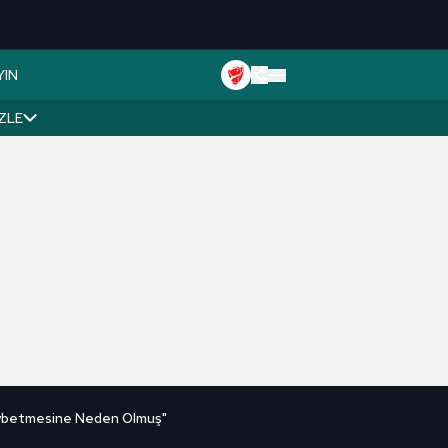
YIN
İZLE
aybetmesine Neden Olmuş"