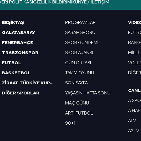
VERI POLITIKASI
GIZLILIK BILDIRIMI
KÜNYE / İLETIŞIM
Korunması Kanunu uyarınca hazırlanmış Aydınlatma Metnimizi okum
 çerezlerle ilgili bilgi almak için lütfen
tıklayınız
.
BEŞİKTAŞ
PROGRAMLAR
VIDE
GALATASARAY
SABAH SPORU
FUTB
FENERBAHÇE
SPOR GÜNDEMİ
BASK
TRABZONSPOR
SPOR AJANSI
MİLLİ
FUTBOL
GÜN ORTASI
VOLE
BASKETBOL
TAKIM OYUNU
DİĞE
ZİRAAT TÜRKİYE KUPASI
SON SAYFA
CANL
DİĞER SPORLAR
YAŞASIN HAFTA SONU
A SP
MAÇ GÜNÜ
A HA
ARTI FUTBOL
ATV
90+1
A2TV