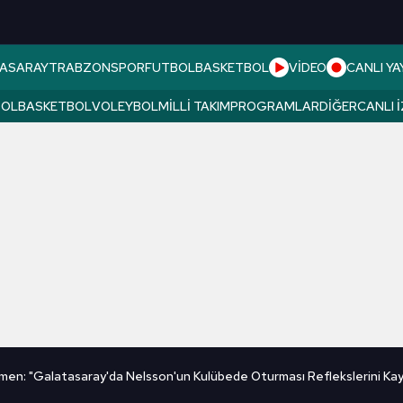
ASARAY
TRABZONSPOR
FUTBOL
BASKETBOL
VİDEO
CANLI YA
BOL
BASKETBOL
VOLEYBOL
MILLI TAKIM
PROGRAMLAR
DIĞER
CANLI 
en: "Galatasaray'da Nelsson'un Kulübede Oturması Reflekslerini K