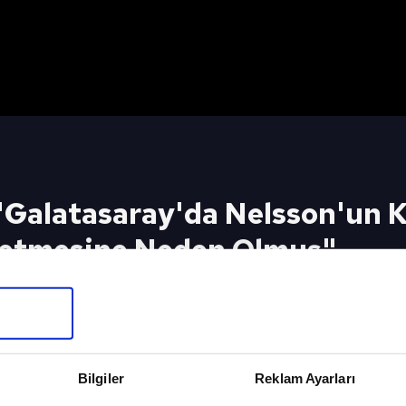
"Galatasaray'da Nelsson'un 
ybetmesine Neden Olmuş"
asında Galatasaray, Samsunspor'u Rams Park'ta ko
ip ayrılan taraf oldu Youtube'da A Spor Canlı Yayını
eki Video
Sonraki 
5/02/2025
Takım Oyu
Bilgiler
Reklam Ayarları