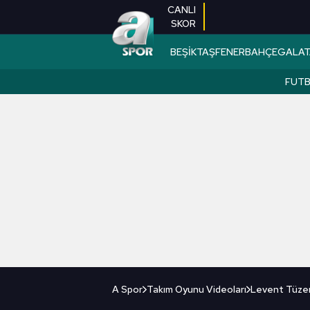
CANLI
SKOR
BEŞİKTAŞ
FENERBAHÇE
GALAT
FUT
A Spor
Takım Oyunu Videoları
Levent Tüzem