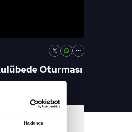
Kulübede Oturması
nuk etti. Galatasaray
 İzlemek İçin
Video
nu - 09/05/2021
Hakkında