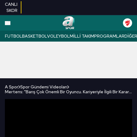
CANLI
SKOR
FUTBOL
BASKETBOL
VOLEYBOL
MILLI TAKIM
PROGRAMLAR
DIĞE
A Spor
Spor Gündemi Videoları
Mertens: "Barış Çok Önemli Bir Oyuncu. Kariyeriyle İlgili Bir Karar Vermesi Gerektiğini Düşünüyorum"