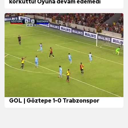
korkuttu! Oyuna devam edemedi
kullanılmaktadır. Diğer çerezler, sitemizin daha işlevsel
kılınması ve kişiselleştirilmesi ve sizlere yönelik
reklam/pazarlama faaliyetlerinin yapılması, amaçlarıyla
sınırlı olarak açık rızanız dahilinde kullanılacaktır.
Çerezlere ilişkin tercihlerinizi aşağıda yer alan panel
vasıtasıyla belirleyebilirsiniz. Çerezlere ilişkin detaylı bilgi
için Ayarlar butonuna tıklayabilir,
Çerez Bilgilendirme
Metnimizi
ziyaret edebilirsiniz.
6698 sayılı Kişisel Verilerin Korunması Kanunu uyarınca
hazırlanmış Aydınlatma Metnimizi okumak ve sitemizde
ilgili mevzuata uygun olarak kullanılan çerezlerle ilgili bilgi
almak için lütfen
tıklayınız
.
GOL | Göztepe 1-0 Trabzonspor