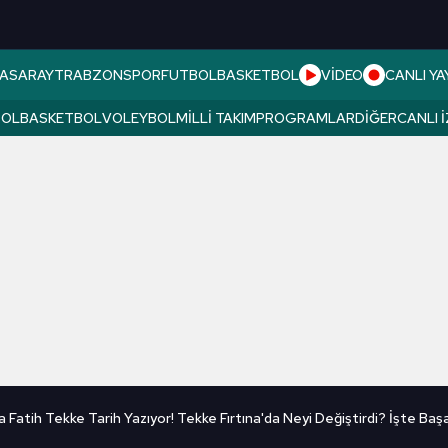
ASARAY
TRABZONSPOR
FUTBOL
BASKETBOL
VİDEO
CANLI YA
BOL
BASKETBOL
VOLEYBOL
MILLI TAKIM
PROGRAMLAR
DIĞER
CANLI 
Fatih Tekke Tarih Yazıyor! Tekke Fırtına'da Neyi Değiştirdi? İşte Başar