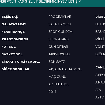
VERI POLITIKASI
GIZLILIK BILDIRIMI
KÜNYE / İLETIŞIM
Korunması Kanunu uyarınca hazırlanmış Aydınlatma Metnimizi okum
 çerezlerle ilgili bilgi almak için lütfen
tıklayınız
.
BEŞİKTAŞ
PROGRAMLAR
VIDE
GALATASARAY
SABAH SPORU
FUTB
FENERBAHÇE
SPOR GÜNDEMİ
BASK
TRABZONSPOR
SPOR AJANSI
MİLLİ
FUTBOL
GÜN ORTASI
VOLE
BASKETBOL
TAKIM OYUNU
DİĞE
ZİRAAT TÜRKİYE KUPASI
SON SAYFA
CANL
DİĞER SPORLAR
YAŞASIN HAFTA SONU
A SP
MAÇ GÜNÜ
A HA
ARTI FUTBOL
ATV
90+1
A2TV