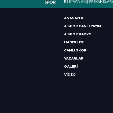
RSS
YAYIN AKIŞI
FREKANSLAR
6698 sayılı Kişisel Verilerin 
mevzuata uygun olarak kullanılan
ANASAYFA
A SPOR CANLI YAYIN
A SPOR RADYO
HABERLER
CANLI SKOR
YAZARLAR
GALERİ
VİDEO