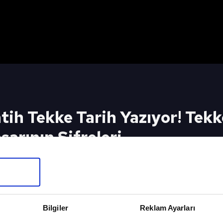
ih Tekke Tarih Yazıyor! Tekk
şarının Şifreleri
h Yazıyor! Tekke Fırtına'da Neyi Değiştirdi? İşte 
SPOR AJ
Bilgiler
Reklam Ayarları