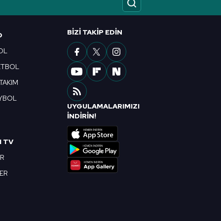
ak ve sitemizde ilgili
BIZI TAKIP EDIN
O
OL
ETBOL
 TAKIM
YBOL
UYGULAMALARIMIZI
R
İNDİRİN!
I TV
OR
BER