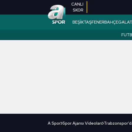
CANLI
SKOR
BEŞİKTAŞ
FENERBAHÇE
GALAT
FUT
A Spor
Spor Ajansı Videoları
Trabzonspor'da 