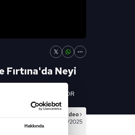
e Fırtına'da Neyi
Başarının Şifreleri👉 A SPOR
Sonraki Video
ANSI FULL BÖLÜM - 18/02/2025
Hakkında