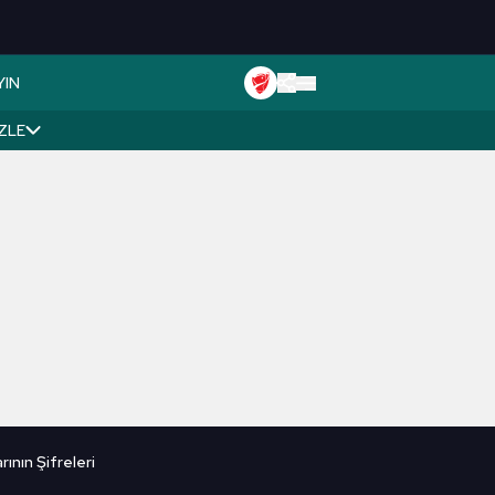
YIN
İZLE
ının Şifreleri