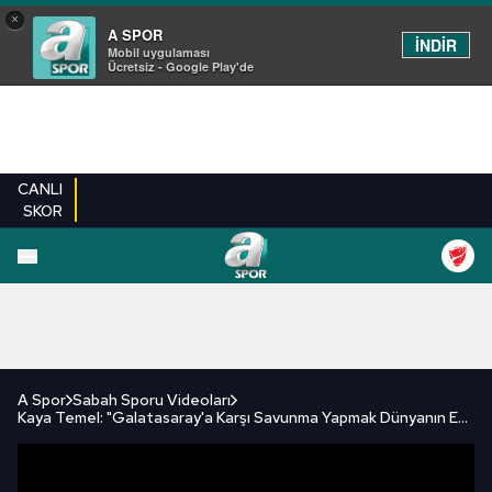
×
A SPOR
İNDİR
Mobil uygulaması
Ücretsiz - Google Play'de
CANLI
SKOR
FUTBOL
BASKETBOL
VOLEYBOL
MILLI TAKIM
PROGRAMLAR
DIĞE
A Spor
Sabah Sporu Videoları
Kaya Temel: "Galatasaray'a Karşı Savunma Yapmak Dünyanın En Büyük Hatalarından Biri"