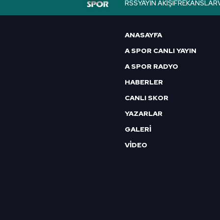
RSS
YAYIN AKIŞI
FREKANSLAR
6698 sayılı Kişisel Verilerin 
mevzuata uygun olarak kullanılan
ANASAYFA
A SPOR CANLI YAYIN
A SPOR RADYO
HABERLER
CANLI SKOR
YAZARLAR
GALERİ
VİDEO