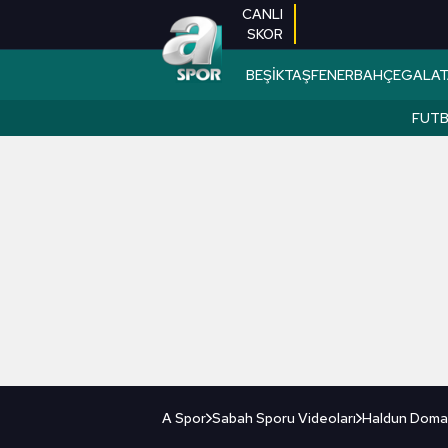
CANLI
SKOR
BEŞİKTAŞ
FENERBAHÇE
GALAT
FUT
A Spor
Sabah Sporu Videoları
Haldun Domaç'