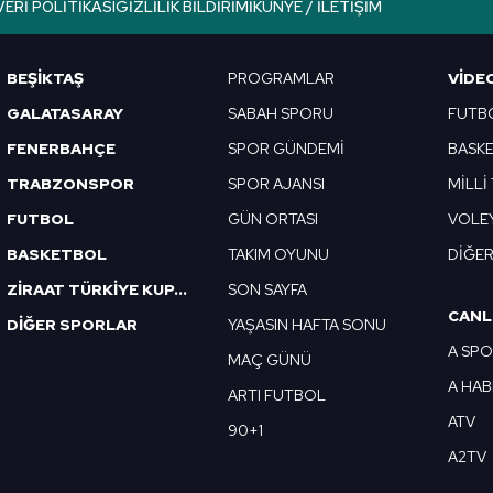
VERI POLITIKASI
GIZLILIK BILDIRIMI
KÜNYE / İLETIŞIM
Korunması Kanunu uyarınca hazırlanmış Aydınlatma Metnimizi okum
 çerezlerle ilgili bilgi almak için lütfen
tıklayınız
.
BEŞİKTAŞ
PROGRAMLAR
VIDE
GALATASARAY
SABAH SPORU
FUTB
FENERBAHÇE
SPOR GÜNDEMİ
BASK
TRABZONSPOR
SPOR AJANSI
MİLLİ
FUTBOL
GÜN ORTASI
VOLE
BASKETBOL
TAKIM OYUNU
DİĞE
ZİRAAT TÜRKİYE KUPASI
SON SAYFA
CANL
DİĞER SPORLAR
YAŞASIN HAFTA SONU
A SP
MAÇ GÜNÜ
A HA
ARTI FUTBOL
ATV
90+1
A2TV