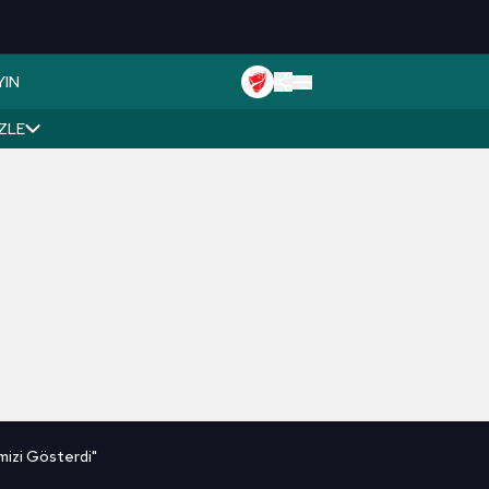
YIN
İZLE
mizi Gösterdi"