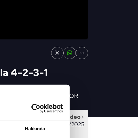
la 4-2-3-1
eğimizi Gösterdi" 👉 A SPOR
Sonraki Video
ORU FULL BÖLÜM - 18/02/2025
Hakkında