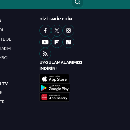
ak ve sitemizde ilgili
BIZI TAKIP EDIN
O
OL
ETBOL
 TAKIM
YBOL
UYGULAMALARIMIZI
R
İNDİRİN!
I TV
OR
BER