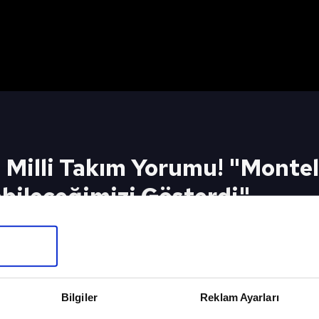
Milli Takım Yorumu! "Montel
abileceğimizi Gösterdi"
orumu! "Montella 4-2-3-1 Dizilişinde Oynayabilec
SABAH SP
Bilgiler
Reklam Ayarları