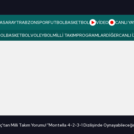
ASARAY
TRABZONSPOR
FUTBOL
BASKETBOL
VİDEO
CANLI YA
BOL
BASKETBOL
VOLEYBOL
MILLI TAKIM
PROGRAMLAR
DIĞER
CANLI 
tan Milli Takım Yorumu! "Montella 4-2-3-1 Dizilişinde Oynayabileceği