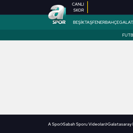
CANLI
SKOR
BEŞİKTAŞ
FENERBAHÇE
GALAT
FUT
A Spor
Sabah Sporu Videoları
Galatasaray B