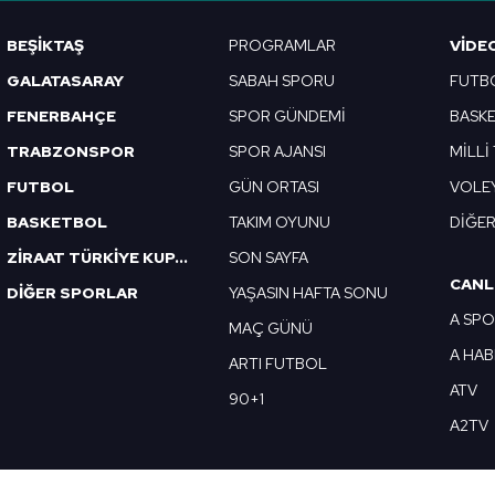
Korunması Kanunu uyarınca hazırlanmış Aydınlatma Metnimizi okum
BEŞİKTAŞ
PROGRAMLAR
VIDE
 çerezlerle ilgili bilgi almak için lütfen
tıklayınız
.
GALATASARAY
SABAH SPORU
FUTB
FENERBAHÇE
SPOR GÜNDEMİ
BASK
TRABZONSPOR
SPOR AJANSI
MİLLİ
FUTBOL
GÜN ORTASI
VOLE
BASKETBOL
TAKIM OYUNU
DİĞE
ZİRAAT TÜRKİYE KUPASI
SON SAYFA
CANL
DİĞER SPORLAR
YAŞASIN HAFTA SONU
A SP
MAÇ GÜNÜ
A HA
ARTI FUTBOL
ATV
90+1
A2TV