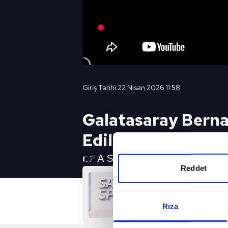
Giriş Tarihi:
22 Nisan 2026 11:58
Galatasaray Bernar
Edildi...
👉 A SPOR YouTube Canlı Yayın 
Reddet
Rıza