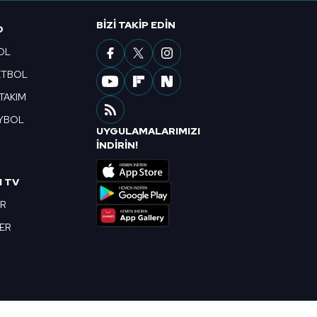
ak ve sitemizde ilgili
BIZI TAKIP EDIN
O
OL
ETBOL
 TAKIM
YBOL
UYGULAMALARIMIZI
R
İNDİRİN!
I TV
OR
BER