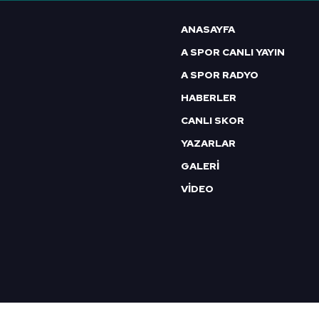
6698 sayılı Kişisel Verilerin 
ANASAYFA
mevzuata uygun olarak kullanılan
A SPOR CANLI YAYIN
A SPOR RADYO
HABERLER
CANLI SKOR
YAZARLAR
GALERİ
VİDEO