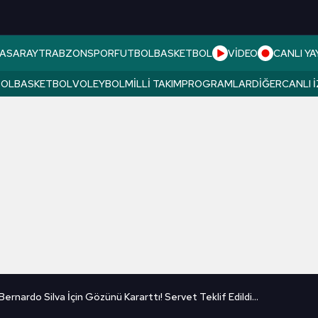
ASARAY
TRABZONSPOR
FUTBOL
BASKETBOL
VİDEO
CANLI YA
BOL
BASKETBOL
VOLEYBOL
MILLI TAKIM
PROGRAMLAR
DIĞER
CANLI 
ernardo Silva İçin Gözünü Kararttı! Servet Teklif Edildi...