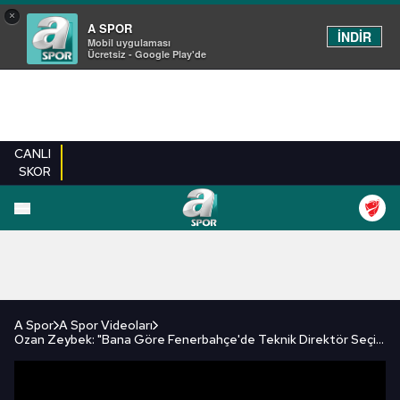
×
A SPOR
İNDİR
Mobil uygulaması
Ücretsiz - Google Play'de
CANLI
SKOR
FUTBOL
BASKETBOL
VOLEYBOL
MILLI TAKIM
PROGRAMLAR
DIĞE
A Spor
A Spor Videoları
Ozan Zeybek: "Bana Göre Fenerbahçe'de Teknik Direktör Seçimi Olacak"