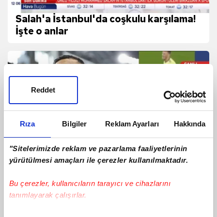
Salah'a İstanbul'da coşkulu karşılama!
İşte o anlar
Reddet
Rıza
Bilgiler
Reklam Ayarları
Hakkında
"Sitelerimizde reklam ve pazarlama faaliyetlerinin
yürütülmesi amaçları ile çerezler kullanılmaktadır.
Bu çerezler, kullanıcıların tarayıcı ve cihazlarını
tanımlayarak çalışırlar.
Ertuğrul Doğan'dan Mohamed Salah
transferi sonrası ilk açıklamalar!