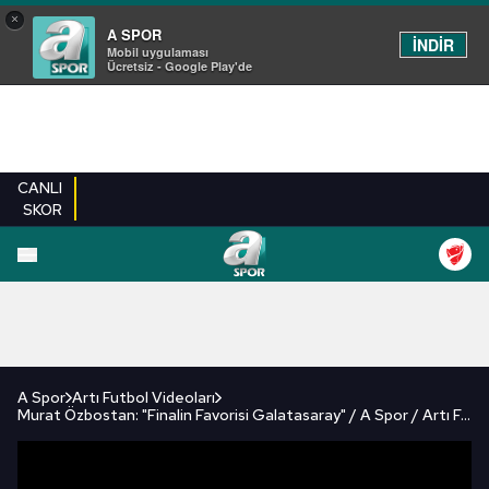
×
A SPOR
İNDİR
Mobil uygulaması
Ücretsiz - Google Play'de
CANLI
SKOR
FUTBOL
BASKETBOL
VOLEYBOL
MILLI TAKIM
PROGRAMLAR
DIĞE
A Spor
Artı Futbol Videoları
Murat Özbostan: "Finalin Favorisi Galatasaray" / A Spor / Artı Futbol / 12.05.2025