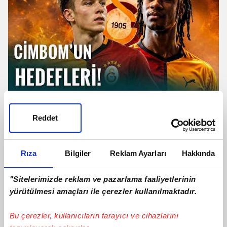
TRANSFER | Galatasaray'dan
Camavinga Ve Sergey Batrakov
Reddet
Hamlesi!
Rıza
Bilgiler
Reklam Ayarları
Hakkında
"Sitelerimizde reklam ve pazarlama faaliyetlerinin
yürütülmesi amaçları ile çerezler kullanılmaktadır.
Bu çerezler, kullanıcıların tarayıcı ve cihazlarını