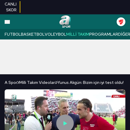
CANLI
SKOR
FUTBOL
BASKETBOL
VOLEYBOL
MILLI TAKIM
PROGRAMLAR
DIĞE
A Spor
Milli Takım Videoları
Yunus Akgün: Bizim için iyi test oldu!