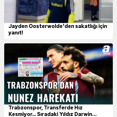
verileriniz işlenmekte olup gerekli olan çerezler bilgi
toplumu hizmetlerinin sunulması amacıyla
kullanılmaktadır. Diğer çerezler, sitemizin daha işlevsel
kılınması ve kişiselleştirilmesi ve sizlere yönelik
Jayden Oosterwolde'den sakatlığı için
reklam/pazarlama faaliyetlerinin yapılması, amaçlarıyla
yanıt!
sınırlı olarak açık rızanız dahilinde kullanılacaktır.
Çerezlere ilişkin tercihlerinizi aşağıda yer alan panel
vasıtasıyla belirleyebilirsiniz. Çerezlere ilişkin detaylı bilgi
için Ayarlar butonuna tıklayabilir,
Çerez Bilgilendirme
Metnimizi
ziyaret edebilirsiniz.
6698 sayılı Kişisel Verilerin Korunması Kanunu uyarınca
hazırlanmış Aydınlatma Metnimizi okumak ve sitemizde
ilgili mevzuata uygun olarak kullanılan çerezlerle ilgili bilgi
almak için lütfen
tıklayınız
.
Trabzonspor, Transferde Hız
Kesmiyor... Sıradaki Yıldız Darwin