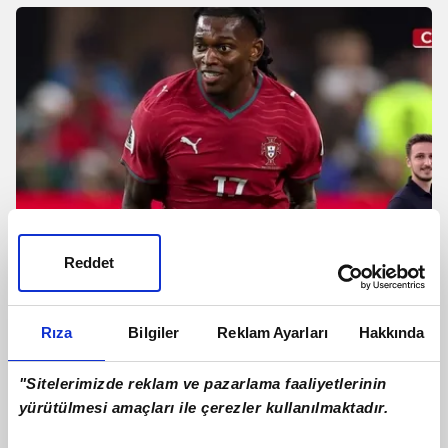
Reddet
Galatasaray Rafael Leao ile anlaştı!
Rıza
Bilgiler
Reklam Ayarları
Hakkında
İşte Portekizli yıldızın maaşı
"Sitelerimizde reklam ve pazarlama faaliyetlerinin
yürütülmesi amaçları ile çerezler kullanılmaktadır.