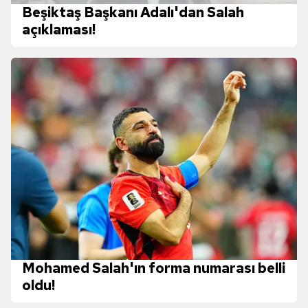
Beşiktaş Başkanı Adalı'dan Salah
Metnimizi
ziyaret edebilirsiniz.
açıklaması!
6698 sayılı Kişisel Verilerin Korunması Kanunu uyarınca
hazırlanmış Aydınlatma Metnimizi okumak ve sitemizde
ilgili mevzuata uygun olarak kullanılan çerezlerle ilgili bilgi
almak için lütfen
tıklayınız
.
Mohamed Salah'ın forma numarası belli
oldu!