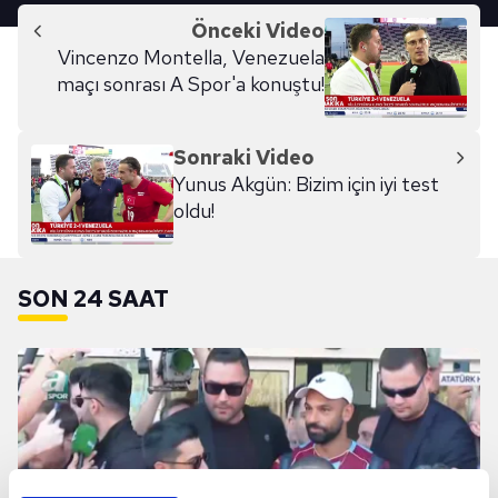
Önceki Video
Vincenzo Montella, Venezuela
maçı sonrası A Spor'a konuştu!
Sonraki Video
Yunus Akgün: Bizim için iyi test
oldu!
SON 24 SAAT