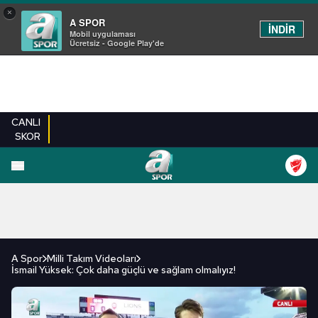
×
A SPOR
İNDİR
Mobil uygulaması
Ücretsiz - Google Play'de
CANLI
SKOR
FUTBOL
BASKETBOL
VOLEYBOL
MILLI TAKIM
PROGRAMLAR
DIĞE
A Spor
Milli Takım Videoları
İsmail Yüksek: Çok daha güçlü ve sağlam olmalıyız!