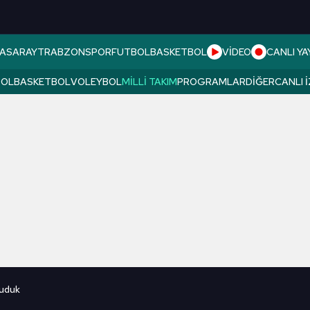
ASARAY
TRABZONSPOR
FUTBOL
BASKETBOL
VİDEO
CANLI YA
BOL
BASKETBOL
VOLEYBOL
MILLI TAKIM
PROGRAMLAR
DIĞER
CANLI 
uduk