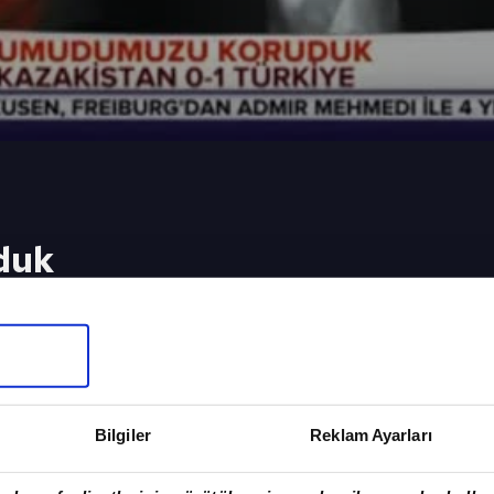
duk
Terim ile Arda Turan'ın maç sonu açıklamalarda bul
eki Video
Sonraki 
anda (özet)
"Bu sahned
Bilgiler
Reklam Ayarları