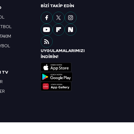
ak ve sitemizde ilgili
BIZI TAKIP EDIN
O
OL
ETBOL
 TAKIM
YBOL
UYGULAMALARIMIZI
R
İNDİRİN!
I TV
OR
BER