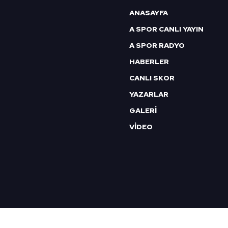
6698 sayılı Kişisel Verilerin 
ANASAYFA
mevzuata uygun olarak kullanılan
A SPOR CANLI YAYIN
A SPOR RADYO
HABERLER
CANLI SKOR
YAZARLAR
GALERİ
VİDEO