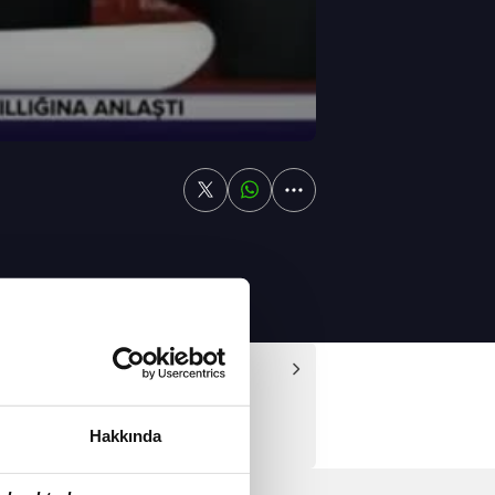
undu.
Video
e olmak istiyoruz"
Hakkında