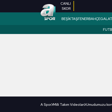
CANLI
SKOR
BEŞİKTAŞ
FENERBAHÇE
GALAT
FUT
A Spor
Milli Takım Videoları
Umudumuzu kor