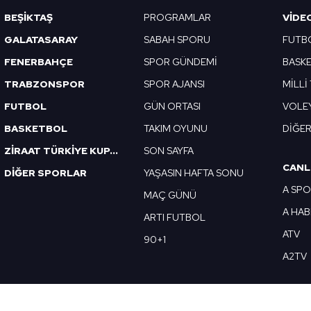
Korunması Kanunu uyarınca hazırlanmış Aydınlatma Metnimizi okum
BEŞİKTAŞ
PROGRAMLAR
VIDE
 çerezlerle ilgili bilgi almak için lütfen
tıklayınız
.
GALATASARAY
SABAH SPORU
FUTB
FENERBAHÇE
SPOR GÜNDEMİ
BASK
TRABZONSPOR
SPOR AJANSI
MİLLİ
FUTBOL
GÜN ORTASI
VOLE
BASKETBOL
TAKIM OYUNU
DİĞE
ZİRAAT TÜRKİYE KUPASI
SON SAYFA
CANL
DİĞER SPORLAR
YAŞASIN HAFTA SONU
A SP
MAÇ GÜNÜ
A HA
ARTI FUTBOL
ATV
90+1
A2TV