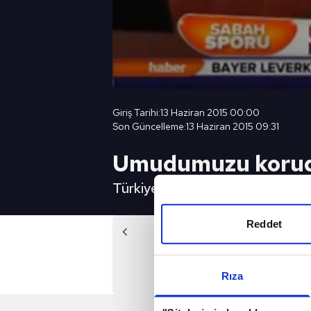
Giriş Tarihi:
13 Haziran 2015 00:00
Son Güncelleme:
13 Haziran 2015 09:31
Umudumuzu koru
Türkiye futbol direktörü Fatih 
Reddet
Önc
Çin 1-0 Holl
Rıza