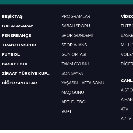
Korunması Kanunu uyarınca hazırlanmış Aydınlatma Metnimizi okum
 çerezlerle ilgili bilgi almak için lütfen
tıklayınız
.
BEŞİKTAŞ
PROGRAMLAR
VIDE
GALATASARAY
SABAH SPORU
FUTB
FENERBAHÇE
SPOR GÜNDEMİ
BASK
TRABZONSPOR
SPOR AJANSI
MİLLİ
FUTBOL
GÜN ORTASI
VOLE
BASKETBOL
TAKIM OYUNU
DİĞE
ZİRAAT TÜRKİYE KUPASI
SON SAYFA
CANL
DİĞER SPORLAR
YAŞASIN HAFTA SONU
A SP
MAÇ GÜNÜ
A HA
ARTI FUTBOL
ATV
90+1
A2TV