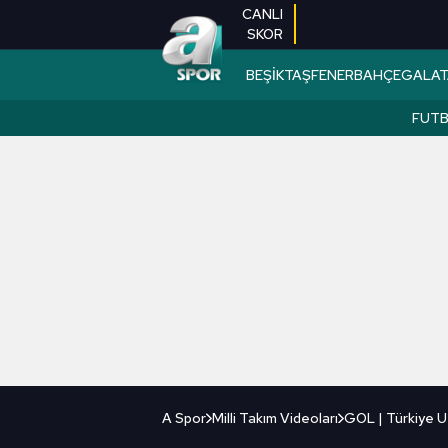
CANLI
SKOR
BEŞİKTAŞ
FENERBAHÇE
GALAT
FUT
A Spor
Milli Takım Videoları
GOL | Türkiye U