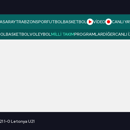
ASARAY
TRABZONSPOR
FUTBOL
BASKETBOL
VİDEO
CANLI YA
BOL
BASKETBOL
VOLEYBOL
MILLI TAKIM
PROGRAMLAR
DIĞER
CANLI 
21 1-0 Letonya U21