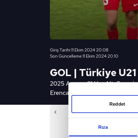
Giriş Tarihi:
11 Ekim 2024 20:08
Son Güncelleme:
11 Ekim 2024 20:10
GOL | Türkiye U21
2025 Avrupa 21 Yaş Altı Şampiyo
Erencan Yardımcı'nın attığı goll
Reddet
Önc
Kerem maç sonu gözyaşların
Rıza