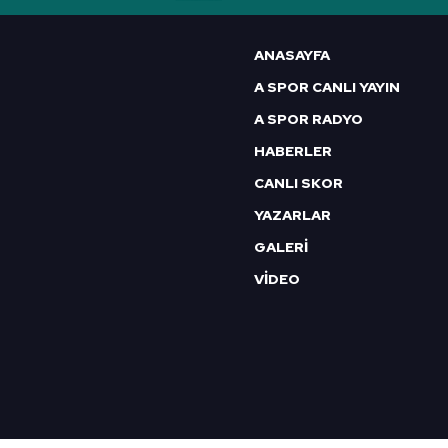
6698 sayılı Kişisel Verilerin 
mevzuata uygun olarak kullanılan
ANASAYFA
A SPOR CANLI YAYIN
A SPOR RADYO
HABERLER
CANLI SKOR
YAZARLAR
GALERİ
VİDEO