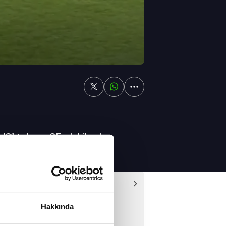
U21 takımı, 35. dakikada
Video
Marino 1 - 6 Türkiye
Hakkında