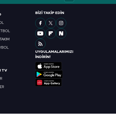
ak ve sitemizde ilgili
BIZI TAKIP EDIN
O
OL
ETBOL
 TAKIM
YBOL
UYGULAMALARIMIZI
R
İNDİRİN!
I TV
OR
BER