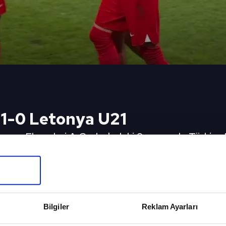
 1-0 Letonya U21
nası Elemeleri A Grubu'ndaki 9. maçında Türkiye 
e Letonya U21 karşısında 1-0 öne geçti.
eki Video
Sonraki 
ı tutamadı!
GOL | San 
Bilgiler
Reklam Ayarları