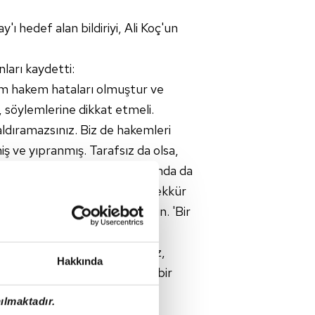
ı hedef alan bildiriyi, Ali Koç'un
ları kaydetti:
im hakem hataları olmuştur ve
, söylemlerine dikkat etmeli.
ldıramazsınız. Biz de hakemleri
miş ve yıpranmış. Tarafsız da olsa,
ulüpler Birliği Vakfı toplantısında da
lerle yürümeyelim, onlara teşekkür
Adalet dağıtmasın, adil olsun. 'Bir
Cengiz, "Collina'lar bekliyoruz,
Hakkında
Alttan gelen genç ve kaliteli bir
sın." şeklinde konuştu.
ılmaktadır.