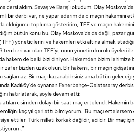
kuma dersi aldım. Savaş ve Barış'ı okudum. Olay Moskova'da g
li bir derbi var, ne yapar ederim de o maçın hakemini et
a olduğumu topluma gösteririm, TFF ve maçın hakemini et
ladığım bütün konu bu. Olay Moskova'da da değil, pazar gü
FF) yöneticilerini ve hakemleri etki altına almak istediği
3'ten beri var olan TFF'yi, onun yönetim kurulu üyeleri i
nda hakem de belki bizi dinliyor. Hakemden bizim lehimize bi
ir zafer bizden uzak olsun. Bir hakemi, bir maçın gidişatı
ı sağlamaz. Bir maçı kazanabilirsiniz ama bütün geleceği yok
da Kadıköy'de oynanan Fenerbahçe-Galatasaray derbis
ğını hatırlatarak, şöyle devam etti:
tılan cisimden dolayı bir saat maç ertelendi. Hakemin başı
iğini kaç yıl geri attı bilmiyorum. 'Bu maçı ertelersem c
iye ettiler. Türk milleti korkak değildir, adildir. Bir maç i
stiyorum."