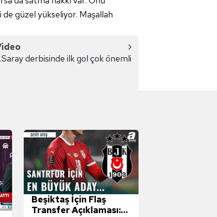
orsa'da satma hakkı var. Onu
i de güzel yükseliyor. Maşallah
Video
Saray derbisinde ilk gol çok önemli
Beşiktaş İçin Flaş
Transfer Açıklaması: