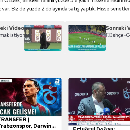
n Özbek, elindeki rehinli yüzde 5'e yakın hisse senedini B
z var. Biz de yüzde 2 dolayında satış yaptık. Hisse senetler
eki Video
Sonraki 
mak istiyor
F.Bahçe-G.
TRANSFER |
Trabzonspor, Darwin
Ertuğrul Doğan: