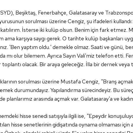
 çerezlerle ilgili bilgi almak için lütfen
tıklayınız
.
TSYD), Beşiktaş, Fenerbahçe, Galatasaray ve Trabzonspor
 duyurusunun sorulması üzerine Cengiz, şu ifadeleri kullandı:
tılırım. İsterse iki kulüp olsun. Benim için fark etmez. M
m ama karşıya saygı gerek. O tarihte kulüp başkanları uy
nız. 'Ben yaptım oldu.' demekle olmaz. Saati ve günü, be
da mı olur bilemem. Ayrıca Sayın Vali'miz telefon etti. 
 toplantı olacak. Bir araya geleceğiz. İlla bir dernek vey
aklarının sorulması üzerine Mustafa Cengiz, "Branş açma
emek durumundayız. Yapılandırma sürecindeyiz. Bu süreç
 de planlarımız arasında açmak var. Galatasaray'a ve kadın
mdeki hisse senedi satışıyla ilgili ise, "Epeydir konuşulu
tılan hisse senetlerinin gidişatında oynama olmaması içi