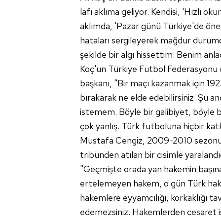
lafı aklıma geliyor. Kendisi, 'Hızlı o
aklımda, 'Pazar günü Türkiye'de önem
hataları sergileyerek mağdur durumd
şekilde bir algı hissettim. Benim an
Koç'un Türkiye Futbol Federasyonu (T
başkanı, "Bir maçı kazanmak için 192
bırakarak ne elde edebilirsiniz. Şu a
istemem. Böyle bir galibiyet, böyle b
çok yanlış. Türk futboluna hiçbir katk
Mustafa Cengiz, 2009-2010 sezonun
tribünden atılan bir cisimle yaralandı
"Geçmişte orada yan hakemin başına a
ertelemeyen hakem, o gün Türk hakeml
hakemlere eyyamcılığı, korkaklığı tavs
edemezsiniz. Hakemlerden cesaret i