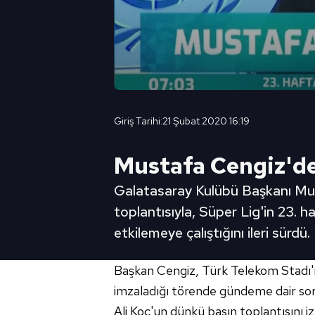
Giriş Tarihi:
21 Şubat 2020 16:19
Mustafa Cengiz'de
Galatasaray Kulübü Başkanı Mus
toplantısıyla, Süper Lig'in 23.
etkilemeye çalıştığını ileri sürdü.
Başkan Cengiz, Türk Telekom Stadı'nd
imzaladığı törende gündeme dair soru
Ali Koç'un dünkü basın toplantısını 