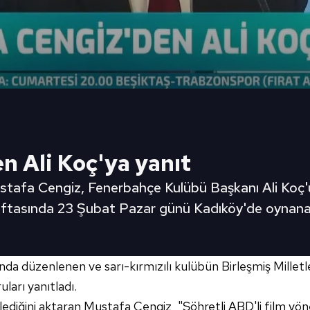
n Ali Koç'ya yanıt
tafa Cengiz, Fenerbahçe Kulübü Başkanı Ali Koç'
 haftasında 23 Şubat Pazar günü Kadıköy'de oynana
a düzenlenen ve sarı-kırmızılı kulübün Birleşmiş Milletle
ları yanıtladı.
izlediğini aktaran Mustafa Cengiz, "Şöhretli ABD'li film y