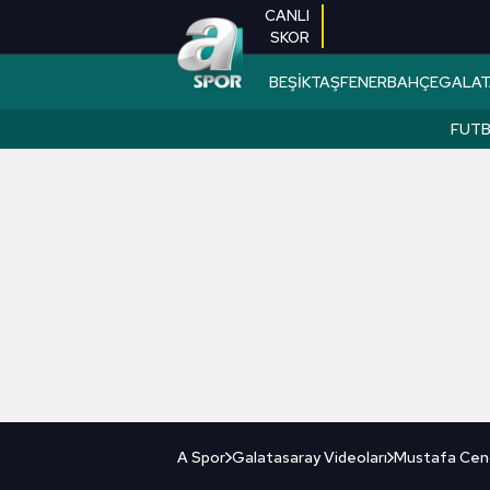
CANLI
SKOR
BEŞİKTAŞ
FENERBAHÇE
GALAT
FUT
A Spor
Galatasaray Videoları
Mustafa Cengi