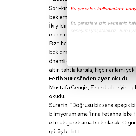
Sarı-kırmızılı kulübün başkanı, paz
Bu çerezler, kullanıcıların tara
beklemediklerini söyledi.
Bu çerezlere izin vermeniz halin
İki yıldır Kadıköy'e gittiğini ancak 
deneyimi yaşatabiliriz. Bunu y
olumsuzluk olmadı. Fenerbahçe'nin s
içerikleri sunabilmek adına el
Bize herhangi bir kişi saldırıda bulu
noktasında tek gelir kalemimiz 
beklemiyoruz. Her tür davranışa sa
Her halükârda, kullanıcılar, bu 
önemli değil. Benim taraftarımın nas
altın tahtla karşıla, hiçbir anlamı y
Sizlere daha iyi bir hizmet sun
Fetih Suresi'nden ayet okudu
çerezler vasıtasıyla çeşitli kiş
Mustafa Cengiz, Fenerbahçe'yi deplas
amacıyla kullanılmaktadır. Diğer
okudu.
reklam/pazarlama faaliyetlerinin
Surenin, "Doğrusu biz sana apaçık bir
Çerezlere ilişkin tercihlerinizi 
bilmiyorum ama 'İnna fetahna leke fet
butonuna tıklayabilir,
Çerez Bi
etmek gerek ama bu kırılacak. O gün
görüş belirtti.
6698 sayılı Kişisel Verilerin 