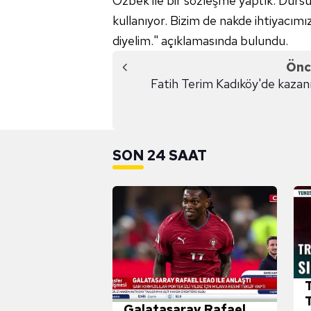
Özbek ile bir sözleşme yaptık. Dursu
kullanıyor. Bizim de nakde ihtiyacımı
diyelim." açıklamasında bulundu.
Önc
Fatih Terim Kadıköy'de kazan
SON 24 SAAT
Galatasaray Rafael