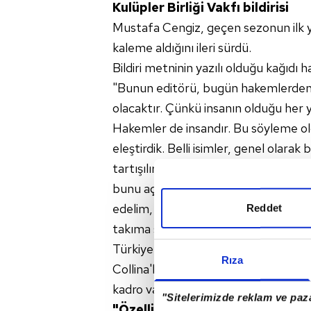
Kulüpler Birliği Vakfı bildirisi
Mustafa Cengiz, geçen sezonun ilk yar
kaleme aldığını ileri sürdü.
Bildiri metninin yazılı olduğu kağıdı
"Bunun editörü, bugün hakemlerden ş
olacaktır. Çünkü insanın olduğu her y
Hakemler de insandır. Bu söyleme ol
eleştirdik. Belli isimler, genel olara
tartışılır hale gelen insanların artık 
bunu açıkça dile getirdim. Bütün kul
edelim, sahneyi genç hakemlere bırak
Reddet
takıma sarı kart verdim, diğerine de
Türkiye'de unutulmaz İtalyan hakem Pie
Rıza
Collina'lar istiyoruz. Bu bir hayal a
kadro var. Bunlara cesaret tavsiye e
"Sitelerimizde reklam ve paza
"Özellikle bir karşılanma bekle