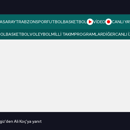
ASARAY
TRABZONSPOR
FUTBOL
BASKETBOL
VİDEO
CANLI YA
BOL
BASKETBOL
VOLEYBOL
MILLI TAKIM
PROGRAMLAR
DIĞER
CANLI 
z'den Ali Koç'ya yanıt