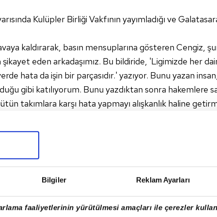
ısında Kulüpler Birliği Vakfının yayımladığı ve Galatasaray'
 havaya kaldırarak, basın mensuplarına gösteren Cengiz, şun
ikayet eden arkadaşımız. Bu bildiride, 'Ligimizde her da
erde hata da işin bir parçasıdır.' yazıyor. Bunu yazan insan
duğu gibi katılıyorum. Bunu yazdıktan sonra hakemlere sa
k bütün takımlara karşı hata yapmayı alışkanlık haline getir
sahneden çekilmesini istedik. Hala istiyoruz. Riva'daki son K
üp başkanları bu konuda ısrarcı oldu. Artık yıpranmış isim
alım. Hata yapacaksa onlar yapsın ama gördüğünü çalsın. 
 vermem lazım' diye fırsat kollamasın."
rluigi Collina gibi isimler yetişmesini istediğini aktaran 
Bilgiler
Reklam Ayarları
ma Türk hakemliğinin mutlaka buna ulaşacağına inanıyorum. 
diyorum. Gördüğünü çal. Takım tutabilirsin ama adil olacak
rlama faaliyetlerinin yürütülmesi amaçları ile çerezler kullan
miyoruz"