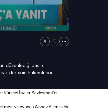
un düzenlediği basın
cak derbinin hakemlerini
r Küresel İlkeler Sözleşmesi'ni
önetmeni ve oyuncu Woody Allen'ın bir