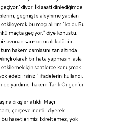
eçiyor.' diyor. İki saati dinlediğimde
kilerim, geçmişte aleyhime yapılan
kileyerek bu maçı alırım.' kaldı. Bu
nkü maçta geçiyor." diye konuştu.
ni savunan sarı-kırmızılı kulübün
le tüm hakem camiasını zan altında
linçli olarak bir hata yapmasını asla
nı etkilemek için saatlerce konuşmak
 edebilirsiniz." ifadelerini kullandı.
inde yardımcı hakem Tarık Ongun'un
na dikişler atıldı. Maçı
am, çerçeve inerdi.' diyerek
çin bu hasetlerimizi köreltemez, yok