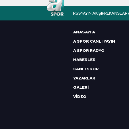
butonuna tıklayabilir,
Çerez Bi
RSS
YAYIN AKIŞI
FREKANSLAR
6698 sayılı Kişisel Verilerin 
mevzuata uygun olarak kullanılan
ANASAYFA
A SPOR CANLI YAYIN
A SPOR RADYO
HABERLER
CANLI SKOR
YAZARLAR
GALERİ
VİDEO