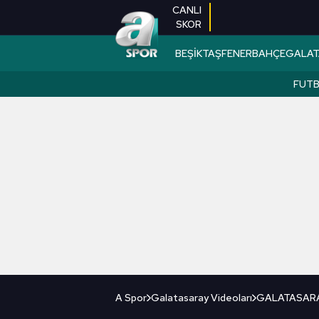
CANLI
SKOR
BEŞİKTAŞ
FENERBAHÇE
GALAT
FUT
A Spor
Galatasaray Videoları
GALATASARAY 